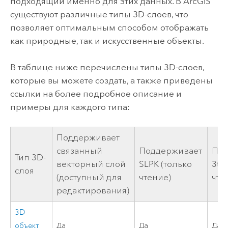
подходящий именно для этих данных. В ArcGIS
существуют различные типы 3D-слоев, что
позволяет оптимальным способом отображать
как природные, так и искусственные объекты.
В таблице ниже перечислены типы 3D-слоев,
которые вы можете создать, а также приведены
ссылки на более подробное описание и
примеры для каждого типа:
Поддерживает
связанный
Поддерживает
Под
Тип 3D-
векторный слой
SLPK (только
3tz
слоя
(доступный для
чтение)
чте
редактирования)
3D
объект
Да
Да
Да