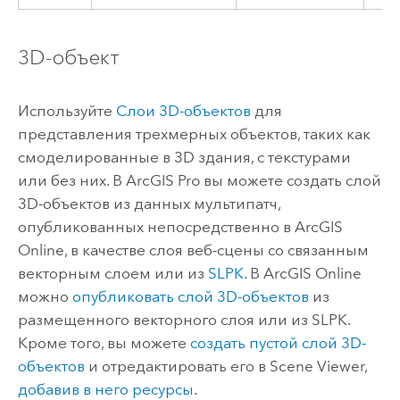
3D-объект
Используйте
Cлои 3D-объектов
для
представления трехмерных объектов, таких как
смоделированные в 3D здания, с текстурами
или без них. В
ArcGIS Pro
вы можете создать слой
3D-объектов из данных мультипатч,
опубликованных непосредственно в
ArcGIS
Online
, в качестве слоя веб-сцены со связанным
векторным слоем или из
SLPK
. В
ArcGIS Online
можно
опубликовать слой 3D-объектов
из
размещенного векторного слоя или из SLPK.
Кроме того, вы можете
создать пустой слой 3D-
объектов
и отредактировать его в
Scene Viewer
,
добавив в него ресурсы
.