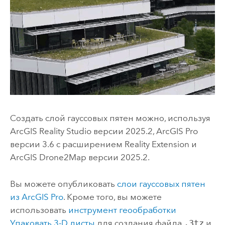
Создать слой гауссовых пятен можно, используя
ArcGIS Reality Studio
версии 2025.2,
ArcGIS Pro
версии 3.6 с расширением Reality Extension и
ArcGIS Drone2Map
версии 2025.2.
Вы можете опубликовать
слои гауссовых пятен
из
ArcGIS Pro
. Кроме того, вы можете
использовать
инструмент геообработки
Упаковать 3-D листы
для создания файла
.3tz
и