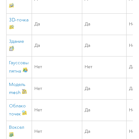
3D-точка
Да
Да
Нет
Здание
Да
Да
Нет
Гауссовы
Нет
Нет
Да
пятна
Модель
Нет
Да
Да
mesh
Облако
Нет
Да
Нет
точек
Воксел
Нет
Да
Нет