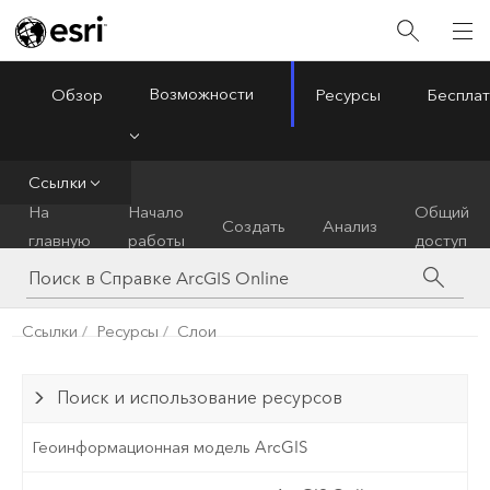
Возможности
Обзор
Ресурсы
Бесплат
ArcGIS Online
Menu
Ссылки
На
Начало
Общий
Создать
Анализ
главную
работы
доступ
Ссылки
Ресурсы
Слои
Поиск и использование ресурсов
Геоинформационная модель ArcGIS