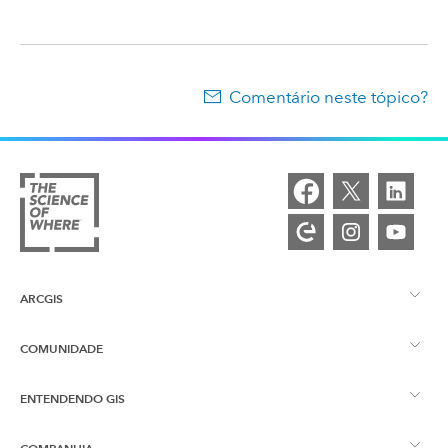
Comentário neste tópico?
ARCGIS
COMUNIDADE
Visão Geral do ArcGIS
ENTENDENDO GIS
Esri Community
Mapeamento