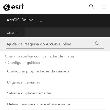
Guia de Introdução
Criar
ArcGIS Online
Menu
Analisar
Criar
Compartilhar
Criar
Trabalhar com camadas de mapa
Gerenciar Dados
Configurar gráficos
Administrador
Configurar propriedades da camada
Organizar camadas
Referência
Salvar e duplicar camadas
Definir transparência e alcance visível