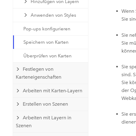
Hinzufügen von Layern
Natürliche Ressourcen
Developer-Technologie
Wenn 
Anwenden von Styles
Erstellen Sie Anwendungen für
Sie si
die Kartenerstellung und
Alle Branchen
Pop-ups konfigurieren
räumliche Analyse
Sie ne
Speichern von Karten
Sie mü
könne
Alle Produkte
Überprüfen von Karten
Sie sp
Festlegen von
sind. 
Karteneigenschaften
Sie kö
der O
Arbeiten mit Karten-Layern
Webkar
Erstellen von Szenen
Sie ers
Arbeiten mit Layern in
dienen
Szenen