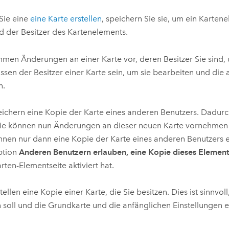
Umgeb
Geoinforma
Sie eine
eine Karte erstellen
, speichern Sie sie, um ein Kartene
Infrast
nd der Besitzer des Kartenelements.
Alle Storys
hmen Änderungen an einer Karte vor, deren Besitzer Sie sind, 
ssen der Besitzer einer Karte sein, um sie bearbeiten und d
n.
eichern eine Kopie der Karte eines anderen Benutzers. Dadurch 
Sie können nun Änderungen an dieser neuen Karte vornehmen 
nnen nur dann eine Kopie der Karte eines anderen Benutzers e
ption
Anderen Benutzern erlauben, eine Kopie dieses Element
ten-Elementseite aktiviert hat.
tellen eine Kopie einer Karte, die Sie besitzen. Dies ist sinnvol
 soll und die Grundkarte und die anfänglichen Einstellungen e