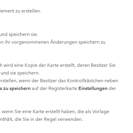
ungen.
aktivieren Sie eine kostenfreie Testversion.
Die Story lesen
Den Kurs erkunden
tionen
lement zu erstellen.
rukturmanagement erkunden
ArcGIS Pro erkunden
und speichern sie.
ie an ihr vorgenommenen Änderungen speichern zu
wird eine Kopie der Karte erstellt, deren Besitzer Sie
und sie speichern.
rstellen, wenn der Besitzer das Kontrollkästchen neben
s zu speichern
auf der Registerkarte
Einstellungen
der
l, wenn Sie eine Karte erstellt haben, die als Vorlage
nthält, die Sie in der Regel verwenden.