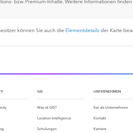
tions- bzw. Premium-Inhalte. Weitere Informationen finden
besitzer können Sie auch die
Elementdetails
der Karte bea
TY
GIS
UNTERNEHMEN
nity
Was ist GIS?
Esri als Unternehmen
g
Location Intelligence
Kontakt
og
Schulungen
Karriere