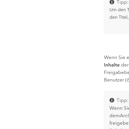
Tipp:
Um den Ti
den Titel
Wenn Sie e
Inhalte
der 
Freigabebe
Benutzer (ö
Tipp:
Wenn Sie
dem
ArcG
freigebe