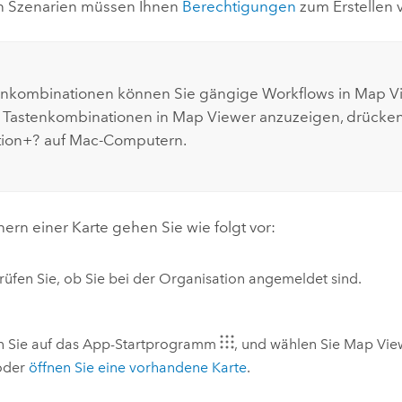
sen Szenarien müssen Ihnen
Berechtigungen
zum Erstellen 
enkombinationen können Sie gängige Workflows in
Map V
r Tastenkombinationen in
Map Viewer
anzuzeigen, drücke
ion+?
auf
Mac
-Computern.
rn einer Karte gehen Sie wie folgt vor:
üfen Sie, ob Sie bei der Organisation angemeldet sind.
en Sie auf das App-Startprogramm
, und wählen Sie
Map Vie
 oder
öffnen Sie eine vorhandene Karte
.