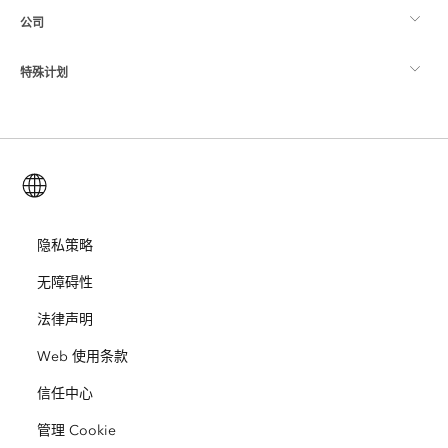
公司
什么是 GIS？
ArcGIS 博客
ArcGIS Pro
特殊计划
关于 Esri
位置智能
行业博客
ArcGIS Enterprise
ArcGIS for Personal Use
联系我们
培训
用户研究和测试
ArcGIS Online
ArcGIS for Student Use
简体中文 (Simplified Chinese)
招贤纳士
ArcUser
Esri 年轻专家关系网
开发者技术
保护
开放视野
隐私策略
ArcNews
活动
ArcGIS Location Platform
无障碍性
灾难响应
合作伙伴
ArcWatch
Esri Store
法律声明
教育
Web 使用条款
业务行为准则
Esri Press
ArcGIS Architecture Center
信任中心
非营利机构
环境与可持续发展倡议
Esri 视频
管理 Cookie