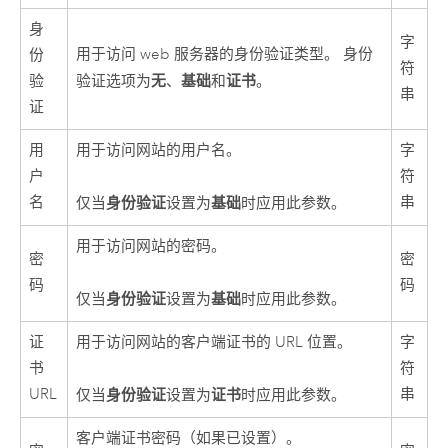
身
字
用于访问 web 服务器的身份验证类型。 身份
份
符
无
基础
证书
验
验证选项为
、
和
。
串
证
用
用于访问网站的用户名。
字
户
符
名
串
身份验证
基础
仅当
设置为
时应用此参数。
用于访问网站的密码。
密
密
码
码
身份验证
基础
仅当
设置为
时应用此参数。
证
用于访问网站的客户端证书的 URL 位置。
字
书
符
URL
串
身份验证
证书
仅当
设置为
时应用此参数。
客户端证书密码（如果已设置）。