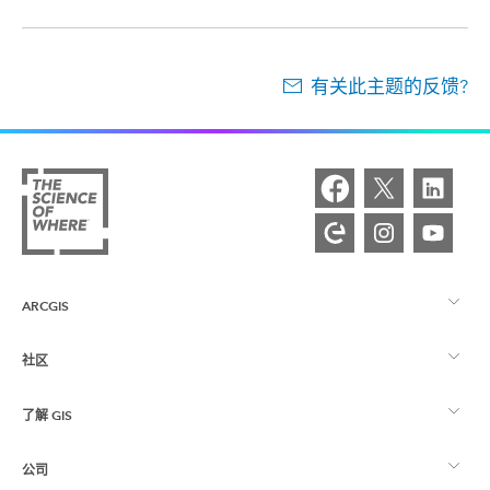
有关此主题的反馈?
ARCGIS
社区
ArcGIS 概览
了解 GIS
Esri 社区
制图
公司
什么是 GIS？
ArcGIS 博客
ArcGIS Pro