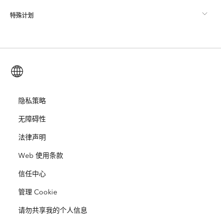
特殊计划
关于 Esri
位置智能
行业博客
ArcGIS Enterprise
ArcGIS for Personal Use
联系我们
培训
用户研究和测试
ArcGIS Online
ArcGIS for Student Use
简体中文 (Simplified Chinese)
招贤纳士
ArcUser
Esri 年轻专家关系网
开发者技术
保护
开放视野
隐私策略
ArcNews
活动
ArcGIS Location Platform
无障碍性
灾难响应
合作伙伴
ArcWatch
Esri Store
法律声明
教育
Web 使用条款
业务行为准则
Esri Press
ArcGIS Architecture Center
信任中心
非营利机构
环境与可持续发展倡议
Esri 视频
管理 Cookie
种族平等
请勿共享我的个人信息
网站地图
GIS 字典