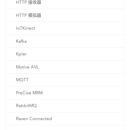
HTTP 接收器
HTTP 模拟器
IoTKinect
Kafka
Kpler
Motive AVL
MQTT
PreCise MRM
RabbitMQ
Raven Connected