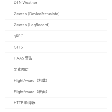
DTN Weather
Geotab (DeviceStatusInfo)
Geotab (LogRecord)
gRPC
GTFS
HAAS 警告
要素图层
FlightAware（机载）
FlightAware（表面）
HTTP 轮询器