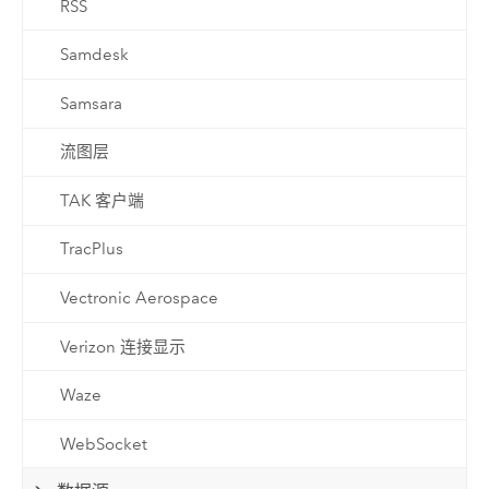
RSS
Samdesk
Samsara
流图层
TAK 客户端
TracPlus
Vectronic Aerospace
Verizon 连接显示
Waze
WebSocket