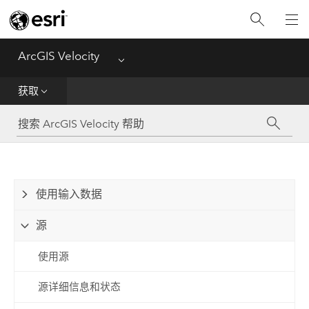
入门
获取
ArcGIS Velocity
Menu
分析
获取
传播和通知
可视化
使用输入数据
管理数据
源
参考资料
使用源
源详细信息和状态