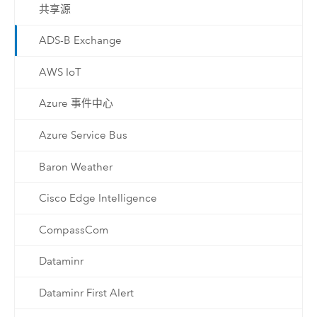
共享源
ADS-B Exchange
AWS IoT
Azure 事件中心
Azure Service Bus
Baron Weather
Cisco Edge Intelligence
CompassCom
Dataminr
Dataminr First Alert