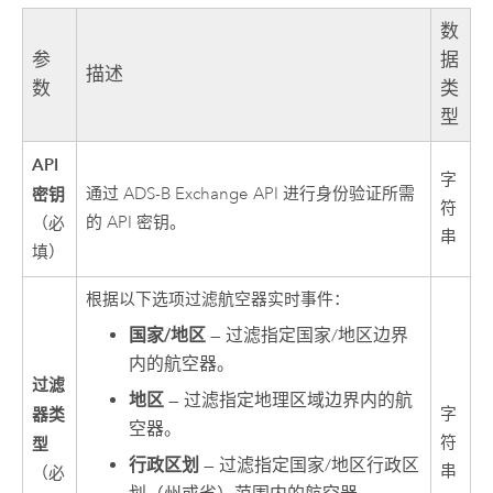
数
参
据
描述
数
类
型
API
字
密钥
通过 ADS-B Exchange API 进行身份验证所需
符
的 API 密钥。
（必
串
填）
根据以下选项过滤航空器实时事件：
国家/地区
— 过滤指定国家/地区边界
内的航空器。
过滤
地区
— 过滤指定地理区域边界内的航
器类
字
空器。
符
型
行政区划
— 过滤指定国家/地区行政区
串
（必