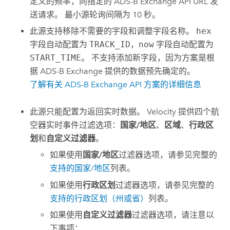
定义的频率，向指定的 ADS-B Exchange API URL 发
送请求。 最小源轮询间隔为 10 秒。
此源支持移除不需要的字段和调整字段名称。
hex
字段自动配置为
TRACK_ID
，
now
字段自动配置为
START_TIME
。 不支持添加新字段，因为方案是根
据 ADS-B Exchange 提供的数据预先确定的。
了解有关 ADS-B Exchange API 方案的详细信息
此源只能配置为返回实时数据。
Velocity
提供四个航
空器实时事件过滤选项：
国家/地区
、
区域
、
行政区
划
和
自定义过滤器
。
如果使用
国家/地区
过滤器选项，请参见完整的
支持的国家/地区
列表。
如果使用
行政区划
过滤器选项，请参见完整的
支持的行政区划（州或省）
列表。
如果使用
自定义过滤器
过滤器选项，请注意以
下事项：