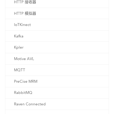
HTTP 接收器
HTTP 模拟器
IoTKinect
Kafka
Kpler
Motive AVL
MQTT
PreCise MRM
RabbitMQ
Raven Connected