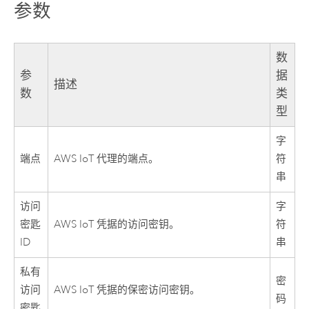
参数
数
参
据
描述
数
类
型
字
端点
AWS
IoT 代理的端点。
符
串
访问
字
密匙
AWS
IoT 凭据的访问密钥。
符
ID
串
私有
密
访问
AWS
IoT 凭据的保密访问密钥。
码
密匙