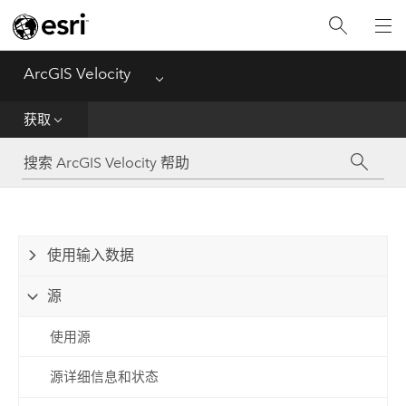
入门
获取
ArcGIS Velocity
Menu
分析
获取
传播和通知
可视化
使用输入数据
管理数据
源
参考资料
使用源
源详细信息和状态