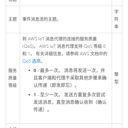
字
主题
事件消息流的主题。
符
串
到
AWS
IoT 消息代理的连接的服务质量
(QoS)。
AWS
IoT 消息代理支持 QoS 等级 0
和 1。 有关详细信息，请参阅
AWS
文档中的
QoS 选项
。
0
- 最多一次。 消息将发送一次，并
服务
整
且客户端和代理不采取其他步骤来确
质量
型
认传递（即发即忘）。
等级
1
- 至少一次。 发送方重复多次尝试
发送消息，直至消息确认收到（确认
传递）。