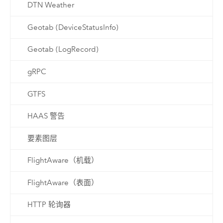
DTN Weather
Geotab (DeviceStatusInfo)
Geotab (LogRecord)
gRPC
GTFS
HAAS 警告
要素图层
FlightAware（机载）
FlightAware（表面）
HTTP 轮询器