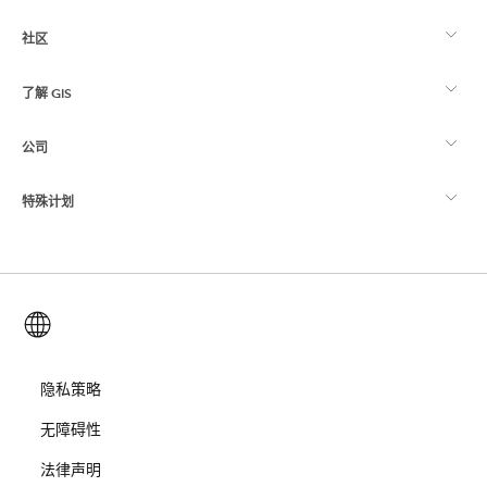
社区
ArcGIS 概览
了解 GIS
Esri 社区
制图
公司
什么是 GIS？
ArcGIS 博客
ArcGIS Pro
特殊计划
关于 Esri
位置智能
行业博客
ArcGIS Enterprise
ArcGIS for Personal Use
联系我们
培训
用户研究和测试
ArcGIS Online
ArcGIS for Student Use
简体中文 (Simplified Chinese)
招贤纳士
ArcUser
Esri 年轻专家关系网
开发者技术
保护
开放视野
隐私策略
ArcNews
活动
ArcGIS Location Platform
无障碍性
灾难响应
合作伙伴
ArcWatch
Esri Store
法律声明