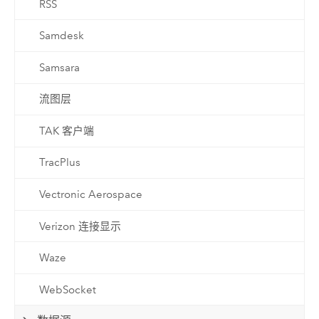
RSS
Samdesk
Samsara
流图层
TAK 客户端
TracPlus
Vectronic Aerospace
Verizon 连接显示
Waze
WebSocket