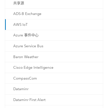
共享源
ADS-B Exchange
AWS IoT
Azure 事件中心
Azure Service Bus
Baron Weather
Cisco Edge Intelligence
CompassCom
Dataminr
Dataminr First Alert