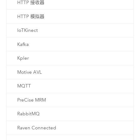
HTTP 接收器
HTTP 模拟器
IoTKinect
Kafka
Kpler
Motive AVL
MQTT
PreCise MRM
RabbitMQ
Raven Connected