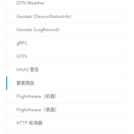
DTN Weather
Geotab (DeviceStatusInfo)
Geotab (LogRecord)
gRPC
GTFS
HAAS 警告
要素图层
FlightAware（机载）
FlightAware（表面）
HTTP 轮询器