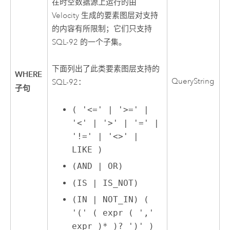
在时空数据源上运行的由
Velocity
生成的要素图层对支持
的内容有所限制；它们只支持
SQL-92 的一个子集。
下面列出了此类要素图层支持的
WHERE
QueryString
SQL-92：
子句
( '<=' | '>=' |
'<' | '>' | '=' |
'!=' | '<>' |
LIKE )
(AND | OR)
(IS | IS_NOT)
(IN | NOT_IN) (
'(' ( expr ( ','
expr )* )? ')' )