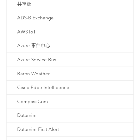
共享源
ADS-B Exchange
AWS IoT
Azure 事件中心
Azure Service Bus
Baron Weather
Cisco Edge Intelligence
CompassCom
Dataminr
Dataminr First Alert