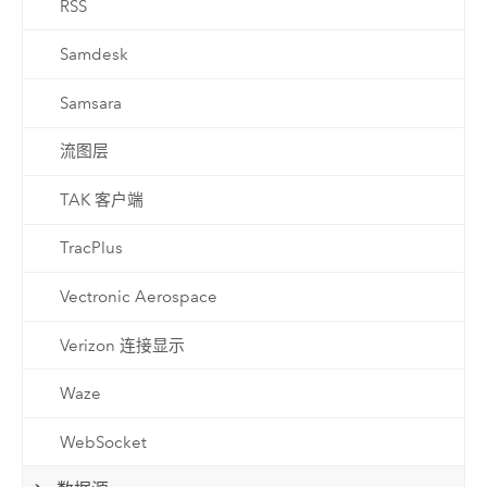
RSS
Samdesk
Samsara
流图层
TAK 客户端
TracPlus
Vectronic Aerospace
Verizon 连接显示
Waze
WebSocket