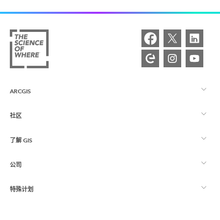
ARCGIS
社区
ArcGIS 概览
了解 GIS
Esri 社区
制图
公司
什么是 GIS？
ArcGIS 博客
ArcGIS Pro
特殊计划
关于 Esri
位置智能
行业博客
ArcGIS Enterprise
ArcGIS for Personal Use
联系我们