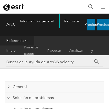
Información general
Recursos
ArcGIS Velocity
Precios
Precios
Menu
Referencia
Difundir
Primeros
Inicio
Procesar
Analizar
y
pasos
notificar
General
Solución de problemas
Solución de problemas