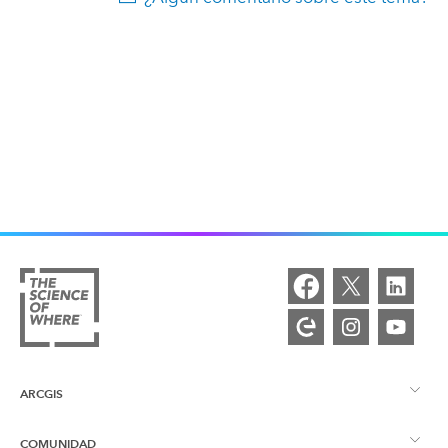
ARCGIS
COMUNIDAD
Descripción general de ArcGIS