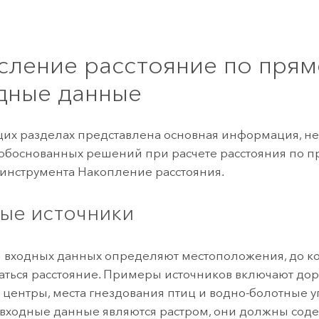
сление расстояние по прям
дные данные
их разделах представлена ​​основная информация, н
обоснованных решений при расчете расстояния по п
инструмента
Накопление расстояния
.
ые источники
 входных данных определяют местоположения, до ко
аться расстояние. Примеры источников включают доро
 центры, места гнездования птиц и водно-болотные у
входные данные являются растром, они должны соде