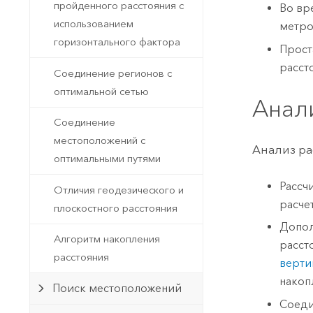
пройденного расстояния с
Во вр
использованием
метро
горизонтального фактора
Прост
расст
Соединение регионов с
оптимальной сетью
Анал
Соединение
местоположений с
Анализ ра
оптимальными путями
Рассч
Отличия геодезического и
расче
плоскостного расстояния
Допол
Алгоритм накопления
расст
расстояния
верти
накоп
Поиск местоположений
Соеди