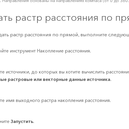
. Направления основаны на направлениях компаса (от 0 до 360
ать растр расстояния по п
дать растр расстояния по прямой, выполните следую
йте инструмент
Накопление расстояния
.
те источники, до которых вы хотите вычислить расстояни
ые растровые или векторные данные источника
.
те имя выходного растра накопления расстояния.
ните
Запустить
.