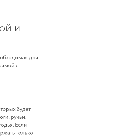
ой и
еобходимая для
рямой с
торых будет
ги, ручьи,
годья. Если
ржать только