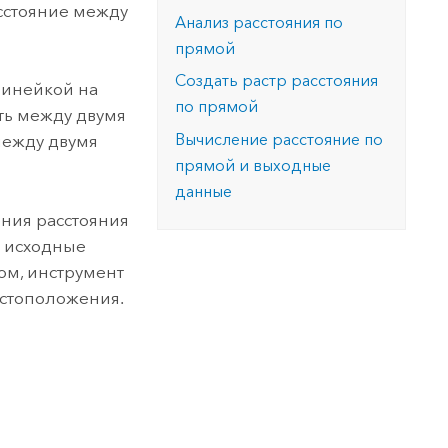
версию.
асстояние между
позволили провести критически важные
данных, а также для получения
Анализ расстояния по
инфраструктурой
спасательные операции.
результатов, позволяющих решать
Изучить ArcGIS Pro
прямой
сложные задачи.
Прочитать статью
Создать растр расстояния
 линейкой на
Изучить этот курс
по прямой
ть между двумя
Вычисление расстояние по
 между двумя
прямой и выходные
данные
ения расстояния
ь исходные
ом, инструмент
естоположения.