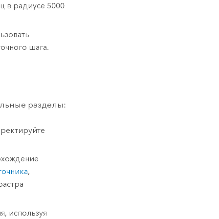
ц в радиусе 5000
ьзовать
очного шага.
альные разделы:
рректируйте
охождение
точника
,
растра
я, используя