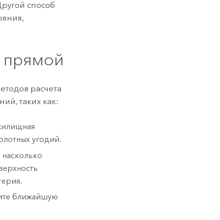
 Другой способ
ояния,
о прямой
етодов расчета
ий, таких как:
 жилищная
олотных угодий.
, насколько
оверхность
терия.
лите ближайшую