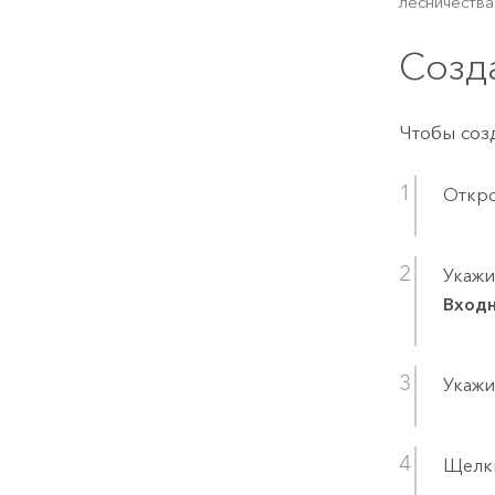
лесничества
Созд
Чтобы соз
Откро
Укажи
Входн
Укажи
Щелк