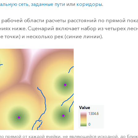
альную сеть
,
заданные пути
или
коридоры
.
 рабочей области расчеты расстояний по прямой пок
иях ниже. Сценарий включает набор из четырех лес
е точки) и несколько рек (синие линии).
по прямой от каждой ячейки, не являющейся исходной, до бли