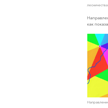
лесничества
Направлен
как показ
Направление