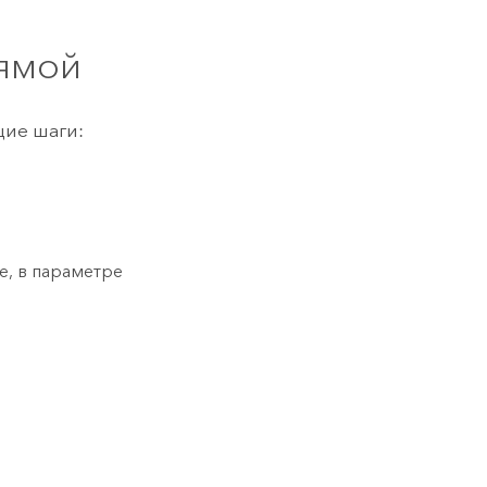
.
рямой
щие шаги:
е, в параметре