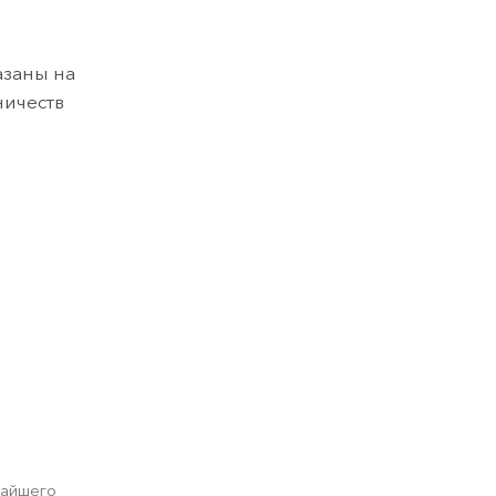
азаны на
ничеств
жайшего