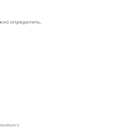
жно определить,
лижайшего