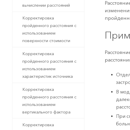
Расстояни
вычислении расстояний
изменения
пройденно
Корректировка
пройденного расстояния с
Прим
использованием
поверхности стоимости
Расстояни
Корректировка
расстояни
пройденного расстояния с
использованием
Отдел
характеристик источника
застр
Корректировка
В мод
пройденного расстояния с
далек
использованием
расст
вертикального фактора
При с
больн
Корректировка