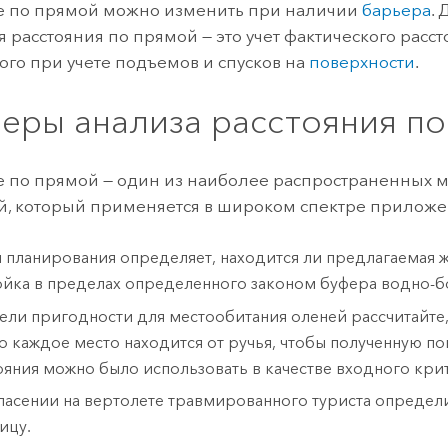
е по прямой можно изменить при наличии
барьера
.
 расстояния по прямой — это учет фактического расст
го при учете подъемов и спусков на
поверхности
.
еры анализа расстояния п
е по прямой — один из наиболее распространенных м
й, который применяется в широком спектре приложен
 планирования определяет, находится ли предлагаемая
ойка в пределах определенного законом буфера водно-б
ели пригодности для местообитания оленей рассчитайте
о каждое место находится от ручья, чтобы полученную п
ояния можно было использовать в качестве входного кри
пасении на вертолете травмированного туриста опреде
ицу.