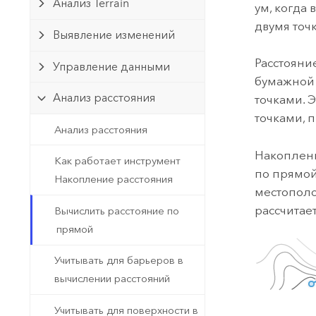
Государственное управ
Анализ Terrain
ум, когда
Фундаментальная система для
двумя точ
ГИС и картографии
Природные ресурсы
Выявление изменений
Технология Developer
Расстояни
Управление данными
Создание картографических
бумажной 
Все отрасли
приложений и приложений
Анализ расстояния
точками. 
пространственного анализа
точками, 
Анализ расстояния
Накоплени
Как работает инструмент
Все продукты
по прямой
Накопление расстояния
местополо
рассчитае
Вычислить расстояние по
прямой
Учитывать для барьеров в
вычислении расстояний
Учитывать для поверхности в