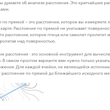
ление
Вода
 вы думаете об анализе расстояния. Это кратчайшее р
технологий
ками.
е по прямой — это расстояние, которое вы измеряете
Все истории
карте. Расстояние по прямой не учитывает поверхнос
Это расстояние, которое птица или самолет пролетит
пролетая над поверхностью.
е расстояния
- это основной инструмент для вычисл
.
В самом простом варианте вам нужно только указат
жения. Для каждой ячейки, не являющейся источник
т расстояние по прямой до ближайшего исходного м