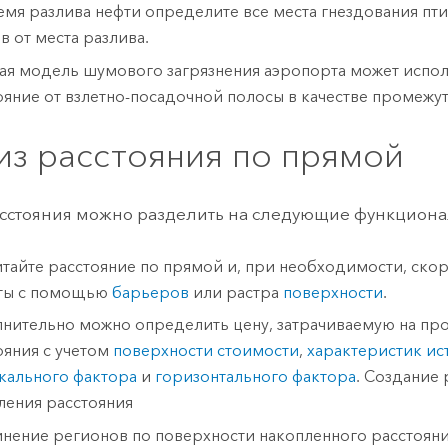
емя разлива нефти определите все места гнездования пти
в от места разлива.
ая модель шумового загрязнения аэропорта может испол
ояние от взлетно-посадочной полосы в качестве промежут
из расстояния по прямой
сстояния можно разделить на следующие функцион
итайте расстояние по прямой и, при необходимости, ско
ты с помощью
барьеров
или растра
поверхности
.
нительно можно определить цену, затрачиваемую на пр
ояния с учетом
поверхности стоимости
,
характеристик ис
кального фактора
и
горизонтального фактора
. Создание 
ления расстояния
нение регионов по поверхности накопленного расстояни