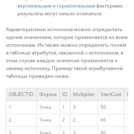
вертикальным
и
горизонтальным
факторами,
результаты могут сильно отличаться.
Характеристики источника можно определить
одним значением, которое применяется ко всем
источникам. Их также можно определить полем
в таблице атрибутов, связанной с источником, в
этом случае каждое значения применяется к
своему источнику. Пример такой атрибутивной
таблицы приведен ниже.
OBJECTID
Форма
ID
Multiplier
StartCost
Ем
1
Точка
1
3
50
17
2
Точка
2
2
60
16
3
Точка
3
3
50
15