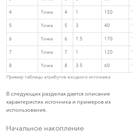
4
Точка
4
1
150
16
5
Точка
5
3
40
13
6
Точка
6
1.5
170
18
7
Точка
7
1
120
19
8
Точка
8
3.5
60
16
Пример таблицы атрибутов входного источника
В следующих разделах дается описание
характеристик источника и примеров их
использования.
Начальное накопление