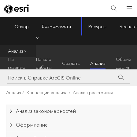
Возможности
Обзор
Ресурсы
Бесплат
ArcGIS Online
Menu
Анализ
На
Начало
Общий
Создать
Анализ
главную
работы
доступ
Анализ
Концепции анализа
Анализ расстояния
Анализ закономерностей
Оформление