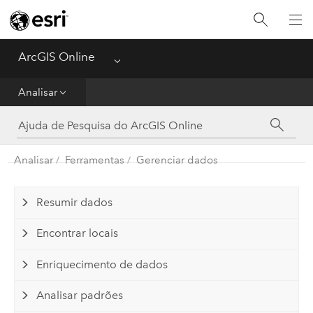
Guia de Introdução
Criar
ArcGIS Online
Menu
Analisar
Analisar
Compartilhar
Analisar
Ferramentas
Gerenciar dados
Gerenciar Dados
Administrador
Resumir dados
Encontrar locais
Referência
Enriquecimento de dados
Analisar padrões