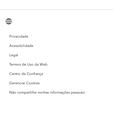
ArcGIS for Personal Use
Entre em Contato Conosco
Treinamento
Pesquisa e Teste de Usuários
ArcGIS Online
ArcGIS for Student Use
Portuguese (Brazil)
Carreiras
ArcUser
Rede de Jovens Profissionais da Esri
Tecnologia para Desenvolvedores
Conservação
Open Vision
Privacidade
ArcNews
Eventos
ArcGIS Location Platform
Acessibilidade
Resposta a Desastres
Parceiros
ArcWatch
Esri Store
Legal
Educação
Termos de Uso da Web
Código de Conduta de Negócios
Esri Press
Centro de Arquitetura ArcGIS
Centro de Confiança
Sem Fins Lucrativos
Iniciativas ambientais e de sustentabilidade
Vídeos da Esri
Gerenciar Cookies
Equidade Racial
Não compartilhe minhas informações pessoais
Mapa do site
GIS Dictionary