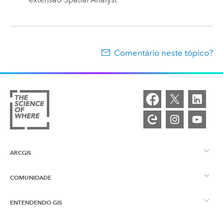
Comentário neste tópico?
ARCGIS
COMUNIDADE
Visão Geral do ArcGIS
ENTENDENDO GIS
Esri Community
Mapeamento