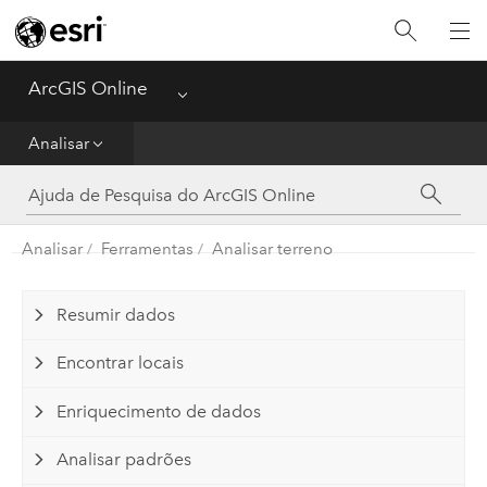
Guia de Introdução
Criar
ArcGIS Online
Menu
Analisar
Analisar
Compartilhar
Analisar
Ferramentas
Analisar terreno
Gerenciar Dados
Administrador
Resumir dados
Encontrar locais
Referência
Enriquecimento de dados
Analisar padrões