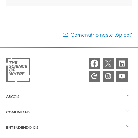
Comentário neste tópico?
ARCGIS
COMUNIDADE
Visão Geral do ArcGIS
ENTENDENDO GIS
Esri Community
Mapeamento