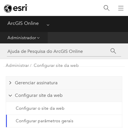
Guia de Introdução
Criar
ArcGIS Online
Menu
Analisar
Administrador
Compartilhar
Administrar
Configurar site da web
Gerenciar Dados
Administrador
Gerenciar assinatura
Configurar site da web
Referência
Configurar o site da web
Configurar parâmetros gerais