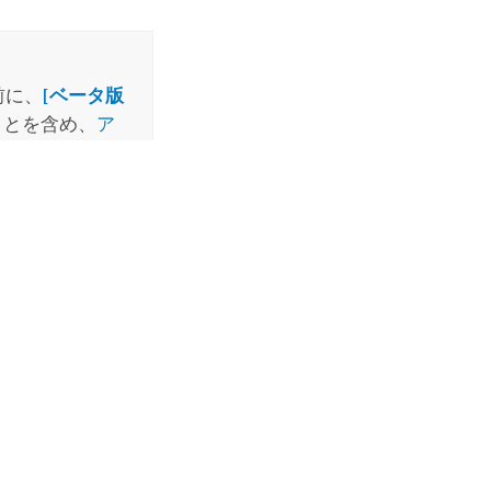
前に、
[ベータ版
ことを含め、
ア
る
権限
を持ってい
おりです:
を提供することを