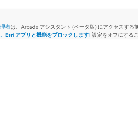
理者
は、
Arcade
アシスタント (ベータ版) にアクセスする
、Esri アプリと機能をブロックします]
設定をオフにする
トを構成
する必要があります。 AI アシスタントを使用す
あります。
ドライン
シスタント (ベータ版) の使用に役立つガイドラインは次のと
簡潔なリクエストにします。
不明瞭な言語の使用を避けます。
フィールド名の使用は必須ではありませんが、十分な詳細情報