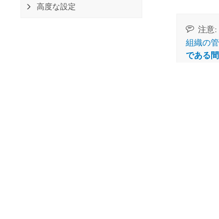
高度な設定
注意:
組織の管
である間
シスタン
る必要も
ガイ
Arcade
ア
明確で
曖昧で
正確な