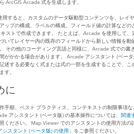
から
ArcGIS Arcade
式を生成します。
使用すると、カスタムのデータ駆動型コンテンツを、レイ
アップの構成、ラベルの構成、フィールド値の計算などの
テキストで作成できます。 たとえば、
Arcade
を使用して、
づいてレイヤー内の既存のフィールドから新しい情報を動
。 その他のコーディング言語と同様に、
Arcade
式での書
間がかかる場合があります。
Arcade
アシスタント (ベータ
記述する必要なく式または式の一部を生成することで、こ
ます。
めに
作手順、ベスト プラクティス、コンテキストの制限事項な
ade
アシスタント (ベータ版) の基本操作については、
関連
照ください。
Map Viewer
でのアシスタントの使用方法の
アシスタント (ベータ版) の使用
」をご参照ください。