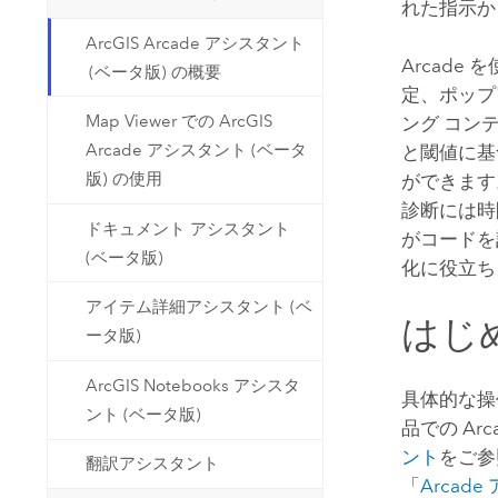
れた指示
ArcGIS Arcade アシスタント
Arcade
を
(ベータ版) の概要
定、ポップ
Map Viewer での ArcGIS
ング コン
Arcade アシスタント (ベータ
と閾値に基
版) の使用
ができます
診断には時
ドキュメント アシスタント
がコードを
(ベータ版)
化に役立ち
アイテム詳細アシスタント (ベ
はじ
ータ版)
ArcGIS Notebooks アシスタ
具体的な操
ント (ベータ版)
品での
Arc
ント
をご参
翻訳アシスタント
「
Arcade