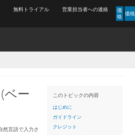
ス
無料トライアル
営業担当者への連絡
価
価格
格
 (ベー
このトピックの内容
はじめに
ガイドライン
クレジット
し、自然言語で入力さ