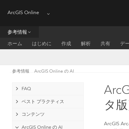
ArcGIS Online
Menu
参考情報
ホーム
はじめに
作成
解析
共有
デ
参考情報
ArcGIS Online の AI
Arc
FAQ
タ版
ベスト プラクティス
コンテンツ
ArcGIS Ar
ArcGIS Online の AI