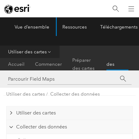
Vue d’ensemble
Ressources
Téléchargements
ArcGIS Field Maps
Menu
Utiliser des cartes
Utiliser
Préparer
Accueil
Commencer
des
des cartes
cartes
Utiliser des cartes
Collecter des données
Utiliser des cartes
Collecter des données