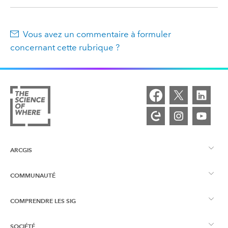
Vous avez un commentaire à formuler
concernant cette rubrique ?
ARCGIS
COMMUNAUTÉ
Vue d’ensemble d’ArcGIS
COMPRENDRE LES SIG
Esri Community
Cartographie
SOCIÉTÉ
Qu’est-ce qu’un SIG ?