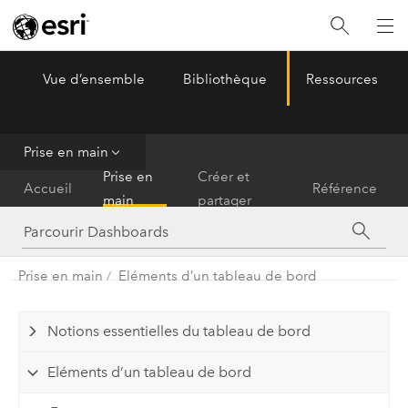
Vue d’ensemble
Bibliothèque
Ressources
ArcGIS Dashboards
Menu
Prise en main
Prise en
Créer et
Accueil
Référence
main
partager
Prise en main
Eléments d’un tableau de bord
Notions essentielles du tableau de bord
Eléments d’un tableau de bord