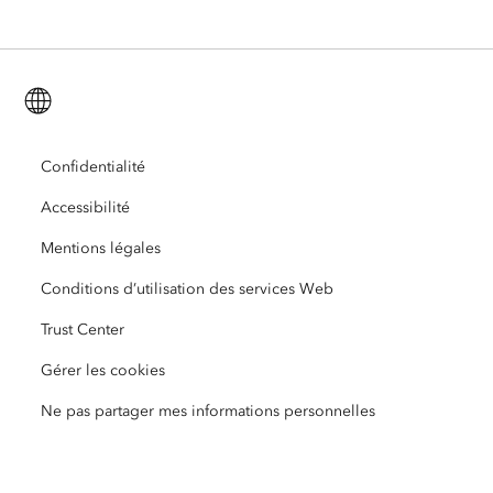
ArcGIS for Personal Use
Nous contacter
Formation
Recherche et tests utilisateur
ArcGIS Online
ArcGIS for Student Use
Français (French)
Carrières
ArcUser
Réseau des jeunes professionnels Esri
Technologie Developer
Protection de l’environnement
Ouverture
Confidentialité
ArcNews
Événements
ArcGIS Location Platform
Accessibilité
Réponse aux catastrophes
Partenaires
ArcWatch
Esri Store
Mentions légales
Enseignement
Conditions d’utilisation des services Web
Code de conduite professionnelle
Esri Press
Centre d’architecture ArcGIS
Trust Center
Organisations à but non lucratif
Initiatives en faveur de l’environnement et du développement durable
Vidéos Esri
Gérer les cookies
Égalité raciale
Ne pas partager mes informations personnelles
Plan du site
Dictionnaire SIG