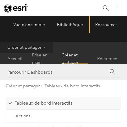
Vue d’ensemble
Bibliothèque
Ressources
ArcGIS Dashboards
Menu
Créer et partager
Prise en
Créer et
Accueil
Référence
main
partager
Créer et partager
Tableaux de bord interactifs
Tableaux de bord interactifs
Actions