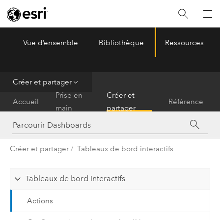
Vue d’ensemble
Bibliothèque
Ressources
ArcGIS Dashboards
Menu
Créer et partager
Prise en
Créer et
Accueil
Référence
main
partager
Créer et partager
Tableaux de bord interactifs
Tableaux de bord interactifs
Actions