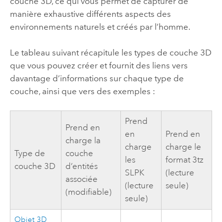
couche 3D, ce qui vous permet de capturer de
manière exhaustive différents aspects des
environnements naturels et créés par l’homme.
Le tableau suivant récapitule les types de couche 3D
que vous pouvez créer et fournit des liens vers
davantage d’informations sur chaque type de
couche, ainsi que vers des exemples :
Prend
Prend en
en
Prend en
charge la
charge
charge le
Type de
couche
les
format 3tz
couche 3D
d’entités
SLPK
(lecture
associée
(lecture
seule)
(modifiable)
seule)
Objet 3D