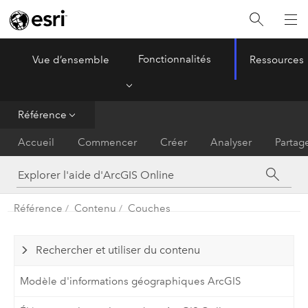
Fonctionnalités
Vue d’ensemble
Ressources
ArcGIS Online
Menu
Référence
Accueil
Commencer
Créer
Analyser
Partag
Référence
Contenu
Couches
Rechercher et utiliser du contenu
Modèle d'informations géographiques ArcGIS