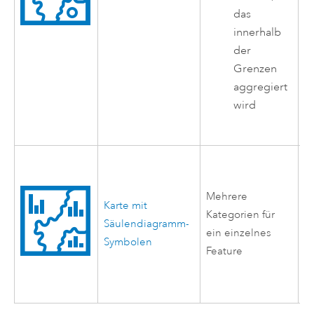
G
das
e
innerhalb
S
der
G
Grenzen
B
aggregiert
a
wird
D
z
V
d
Mehrere
d
Karte mit
Kategorien für
K
Säulendiagramm-
ein einzelnes
i
Symbolen
Feature
e
u
F