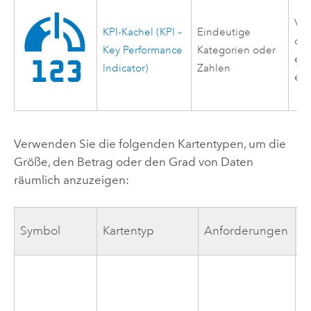
Ver
KPI-Kachel (KPI –
Eindeutige
de
Key Performance
Kategorien oder
ein
Indicator)
Zahlen
ein
Verwenden Sie die folgenden Kartentypen, um die
Größe, den Betrag oder den Grad von Daten
räumlich anzuzeigen:
Symbol
Kartentyp
Anforderungen
B
V
d
d