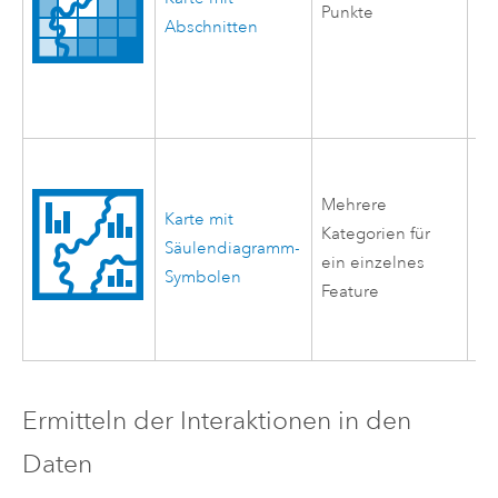
Punkte
Abschnitten
um
rä
de
er
Ve
di
Mehrere
Karte mit
Ka
Kategorien für
Säulendiagramm-
in
ein einzelnes
Symbolen
Fe
Feature
zw
Fe
Ermitteln der Interaktionen in den
Daten