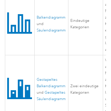
agg
Me
Balkendiagramm
zw
Eindeutige
und
Kat
Kategorien
Säulendiagramm
erk
gr
Unt
auf
Ver
agg
Me
Gestapeltes
zw
Balkendiagramm
Zwei eindeutige
Kat
und
Gestapeltes
Kategorien
Unt
Säulendiagramm
un
Sie