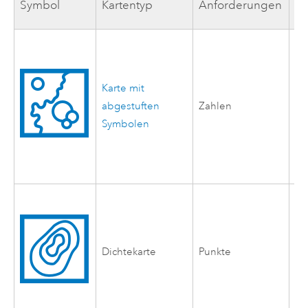
Symbol
Kartentyp
Anforderungen
Be
Vi
di
de
Karte mit
er
abgestuften
Zahlen
si
Symbolen
M
po
än
Be
Di
un
Dichtekarte
Punkte
wi
Di
po
än