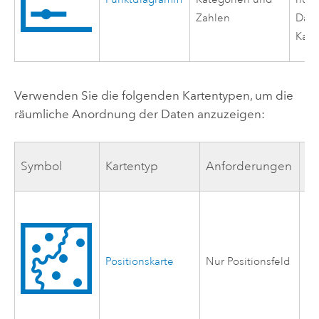
Zahlen
Date
Kate
Verwenden Sie die folgenden Kartentypen, um die
räumliche Anordnung der Daten anzuzeigen:
Symbol
Kartentyp
Anforderungen
Be
Ze
rä
in 
Positionskarte
Nur Positionsfeld
ei
an
Po
zu