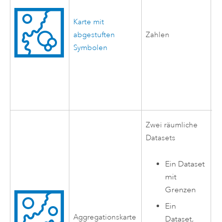
e
Karte mit
r
abgestuften
Zahlen
K
Symbolen
G
S
e
B
D
V
Zwei räumliche
a
Datasets
M
e
Ein Dataset
r
mit
K
Grenzen
J
Ein
i
Aggregationskarte
Dataset,