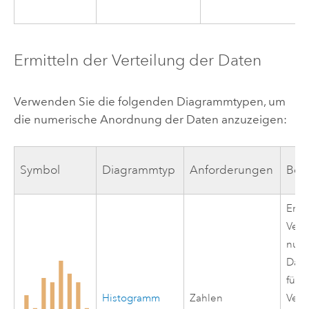
Ermitteln der Verteilung der Daten
Verwenden Sie die folgenden Diagrammtypen, um
die numerische Anordnung der Daten anzuzeigen:
Symbol
Diagrammtyp
Anforderungen
Bes
Erke
Vert
num
Date
führ
Histogramm
Zahlen
Verg