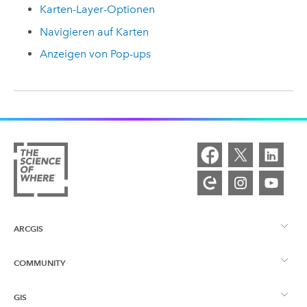
Karten-Layer-Optionen
Navigieren auf Karten
Anzeigen von Pop-ups
ARCGIS
COMMUNITY
ArcGIS – Überblick
GIS
Esri Community
Kartenerstellung