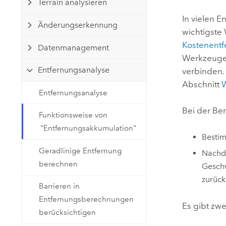
Terrain analysieren
Natürliche Ressourcen
Developer-Technologie
In vielen 
Änderungserkennung
Erstellen Sie Anwendungen für
wichtigst
die Kartenerstellung und
Kostenent
Alle Branchen
Datenmanagement
räumliche Analyse
Werkzeuge 
Entfernungsanalyse
verbinden.
Abschnitt
W
Alle Produkte
Entfernungsanalyse
Bei der Be
Funktionsweise von
"Entfernungsakkumulation"
Besti
Geradlinige Entfernung
Nachde
berechnen
Geschw
zurück
Barrieren in
Entfernungsberechnungen
Es gibt zw
berücksichtigen