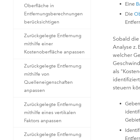
Eine
B
Oberfläche in
Entfernungsberechnungen
Die
Ob
berücksichtigen
Entfe
Zurückgelegte Entfernung
Sobald die
mithilfe einer
Analyse z. 
Kostenoberfläche anpassen
welcher Ge
Geschwindig
Zurückgelegte Entfernung
als "Koste
mithilfe von
identifizie
Quelleneigenschaften
steuern kö
anpassen
Geben
Zurückgelegte Entfernung
identi
mithilfe eines vertikalen
Gebiete
Faktors anpassen
Identif
Zurückgelegte Entfernung
Entfer