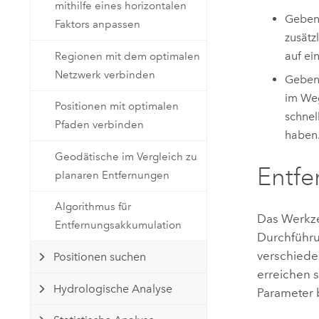
mithilfe eines horizontalen
Geben
Faktors anpassen
zusätz
auf ei
Regionen mit dem optimalen
Netzwerk verbinden
Geben
im Weg
Positionen mit optimalen
schnel
Pfaden verbinden
haben
Geodätische im Vergleich zu
Entfe
planaren Entfernungen
Algorithmus für
Das Werk
Entfernungsakkumulation
Durchführu
verschieden
Positionen suchen
erreichen 
Hydrologische Analyse
Parameter b