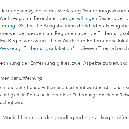
Umgeb
Geoinforma
Entfernungsanalysen ist das Werkzeug
"Entfernungsakkumul
Infrast
e Werkzeug zum Berechnen der
geradlinigen
Raster oder d
fernungs
-Raster. Die Ausgabe kann direkt oder als Eingabe
Alle Storys
verwendet werden, um Regionen über die Entfernungsob
 Ein Begleitwerkzeug ist das Werkzeug
Entfernungsallokat
erkzeug "Entfernungsallokation"
in diesem Thema beschr
rechnung der Entfernung gilt es, zwei Aspekte zu berücksi
mmen der Entfernung
m die betreffende Entfernung bestimmt worden ist, ziehen Si
indigkeit in Betracht, in der diese Entfernung von einem Rei
gelegt wird.
ei Möglichkeiten, um die grundlegende geradlinige Entfe