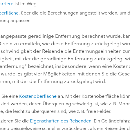
arriere
ist im Weg
erfläche
, über die die Berechnungen angestellt werden, um d
rnung anpassen
 angepasste geradlinige Entfernung berechnet wurde, kann
B. sein zu ermitteln, wie diese Entfernung zurückgelegt wir
schwindigkeit der Reisende die Entfernungseinheiten zur
keit, mit der die geradlinige Entfernung zurückgelegt wi
nentfernung" bezeichnet, insbesondere, wenn eine Kosten
rt wurde. Es gibt vier Möglichkeiten, mit denen Sie die Ges
nnen, mit der die Entfernung zurückgelegt wird:
 Sie eine
Kostenoberfläche
an. Mit der Kostenoberfläche kön
fiziert werden, deren Überquerung schwierig ist, wie z. B. Mo
, die leicht zu überqueren sind, wie z. B. freie Felder.
izieren Sie die
Eigenschaften des Reisenden
. Ein Geländefahr
nung beispielsweise schneller zurücklegen, als ein Reisender d