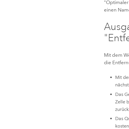
"Optimaler 
einen Name
Ausg
"Entf
Mit dem W
die Entfer
Mit de
nächst
Das Ge
Zelle 
zurück
Das Qu
kosten