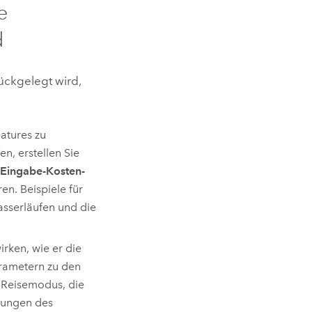
e
d
ückgelegt wird,
atures zu
en, erstellen Sie
Eingabe-Kosten-
en. Beispiele für
asserläufen und die
irken, wie er die
rametern zu den
r Reisemodus, die
kungen des