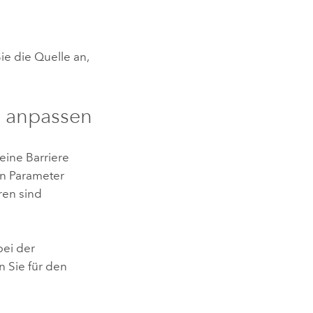
e die Quelle an,
g anpassen
ine Barriere
en Parameter
ren sind
bei der
 Sie für den