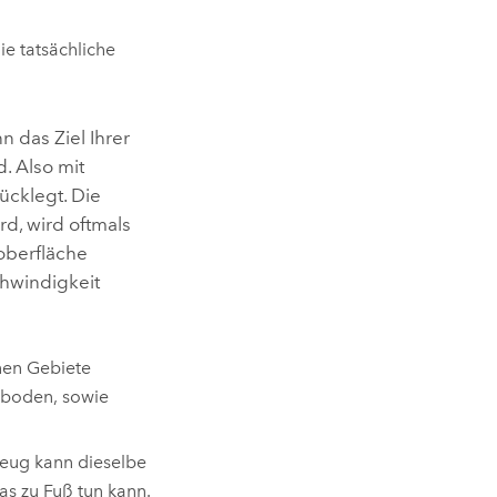
ie tatsächliche
 das Ziel Ihrer
d. Also mit
ücklegt. Die
rd, wird oftmals
oberfläche
chwindigkeit
nen Gebiete
orboden, sowie
zeug kann dieselbe
as zu Fuß tun kann.