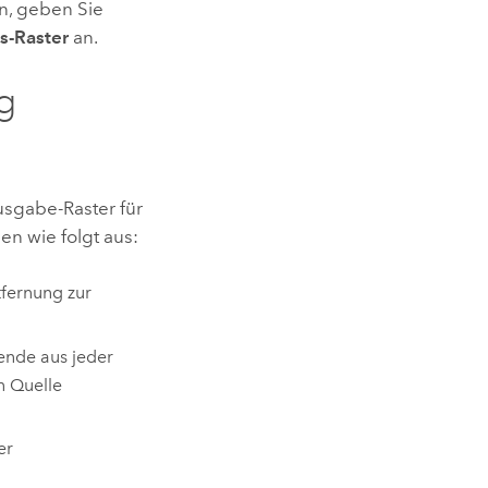
en, geben Sie
s-Raster
an.
g
sgabe-Raster für
n wie folgt aus:
tfernung zur
sende aus jeder
n Quelle
er