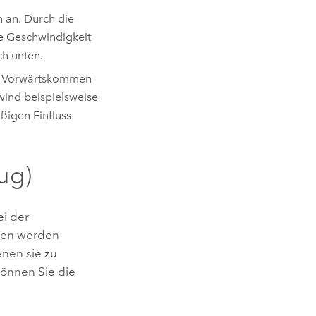
 an. Durch die
ie Geschwindigkeit
ch unten.
em Vorwärtskommen
wind beispielsweise
ßigen Einfluss
ug)
ei der
tten werden
enen sie zu
können Sie die