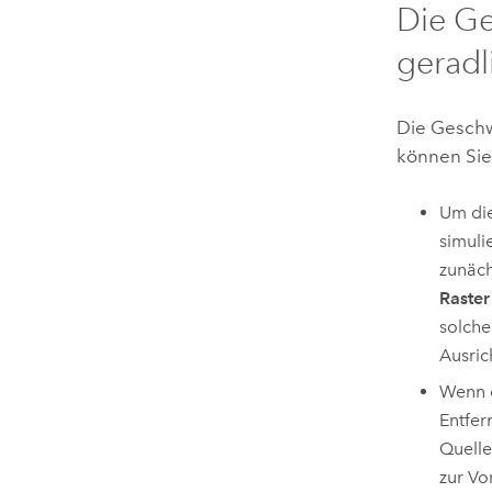
Die Ge
geradl
Die Geschw
können Sie
Um die
simuli
zunäch
Raster
solche
Ausric
Wenn d
Entfer
Quelle
zur Vo