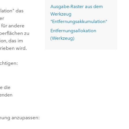
ungen.
aktivieren Sie eine kostenfreie Testversion.
Die Story lesen
Ausgabe-Raster aus dem
Den Kurs erkunden
tionen
ation"
das
rukturmanagement erkunden
ArcGIS Pro erkunden
Werkzeug
er
"Entfernungsakkumulation"
 für andere
Entfernungsallokation
erflächen zu
(Werkzeug)
ion
, das im
ieben wird.
chtigen:
e die
senden
rnung anzupassen: