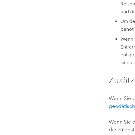
Reisem
und de
Um der
benöti
Wenn e
Entfer
entspr
sind 
Zusätz
Wenn Sie p
geodätisc
Wenn Sie 
die kürzes