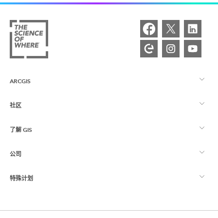
ARCGIS
社区
ArcGIS 概览
了解 GIS
Esri 社区
制图
公司
什么是 GIS？
ArcGIS 博客
ArcGIS Pro
特殊计划
关于 Esri
位置智能
行业博客
ArcGIS Enterprise
ArcGIS for Personal Use
联系我们
培训
用户研究和测试
ArcGIS Online