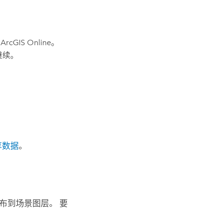
至
ArcGIS Online
。
继续。
享数据
。
布到场景图层。 要