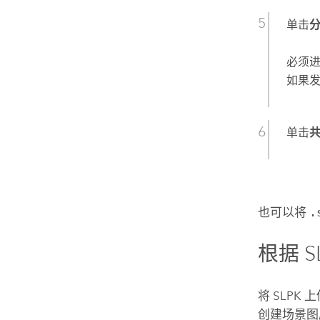
单击
必须进
如果
单击
也可以将
.
根据 
将 SLPK 
创建场景图