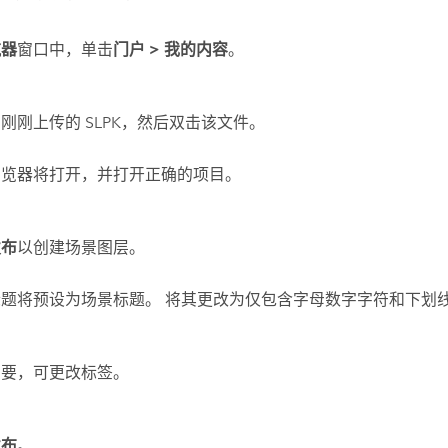
航器
窗口中，单击
门户
>
我的内容
。
刚刚上传的 SLPK，然后双击该文件。
浏览器将打开，并打开正确的项目。
发布
以创建场景图层。
标题将预设为场景标题。 将其更改为仅包含字母数字字符和下划
需要，可更改标签。
发布
。