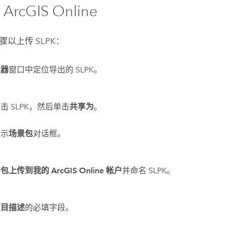
至
ArcGIS Online
以上传 SLPK：
航器
窗口中定位导出的 SLPK。
击 SLPK，然后单击
共享为
。
显示
场景包
对话框。
包上传到我的 ArcGIS Online 帐户
并命名 SLPK。
项目描述
的必填字段。