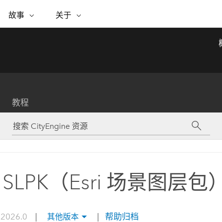
专题倡议
故事
关于
ESRI 故事
关于 ESRI
自助服务
购买 ARCGIS
联系我们
关于 GIS
WhereNext Magazine
关于 Esri
地理空间卓越之旅
ArcUser
用户类型
联系支持部门
什么是 GIS？
间上查看和了解数据
高管级新闻和见解
面向 ArcGIS 用户的实用技术
基于角色的 ArcGIS 访问权限
Esri 计划和倡议
Esri 社区
地理方法
资源
Esri 博客
Esri Store
活动
ArcGIS 博客
置引入分析
现实世界的全球 GIS 创新
ArcNews
Esri 的 ArcGIS 产品
教程
行业新闻和 ArcGIS 更新
合作伙伴
文档
管理
Esri 和 The Science of Where 播
如何购买
、编辑和共享空间数据
客
ArcWatch
Esri 产品、合作伙伴产品和开发
招贤纳士
My Esri
基础设施管理
商业和技术领导者之声
地理空间新闻、观点和趋势
人员订阅
使用 GIS 创建现代化、有弹性且可持续发展
媒体与分析师关系
的未来。 规划和运营的地理方法有助于领导
有功能
者了解基础设施工程与周围环境的关系。
SLPK（Esri 场景图层包
所有故事
探索基础设施管理
联系我们
 2026.0
|
|
帮助归档
其他版本