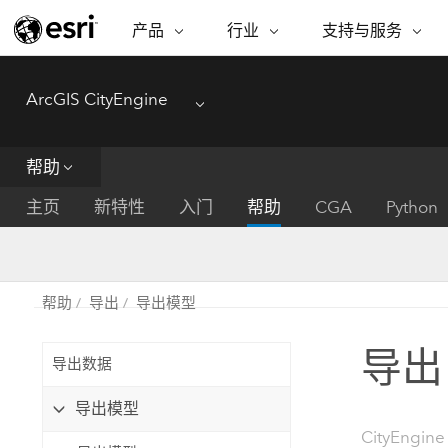
产品
行业
支持与服务
ARCGIS
行业
支持与服务
功能
ArcGIS CityEngine
ArcGIS 概览
建筑、工程和建
专业服务
非营利机构
制图
Menu
Esri 企业级地理空间平台
造
从空
技术支持
公共安全
帮助
ArcGIS Online
商业
分析
培训
自然科学
完整的 SaaS 制图平台
将位
主页
新特性
入门
帮助
CGA
Python
保护
州和地方政府
ArcGIS Pro
数据
教育
世界领先的 GIS 软件
集成
可持续发展
能源公用事业
帮助
导出
导出模型
ArcGIS Enterprise
电信
用于 GIS 和制图的基础系统
所
设施点管理
导出 
交通运输
导出数据
开发者技术
卫生与公共服务
水
构建制图和空间分析应用程序
导出模型
国家政府
CityEngine