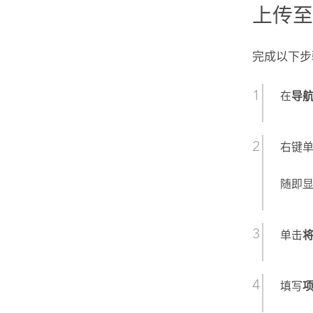
上传
完成以下步骤
在
导
右键单
随即
单击
将
填写