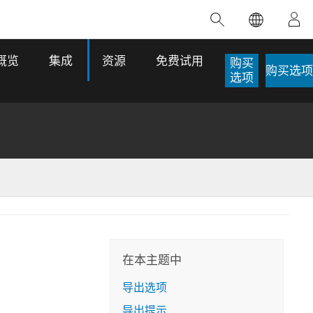
精选产品
专题培训
精选故事
推荐书籍
致力于创新
概览
集成
资源
免费试用
购买
购买选项
人工智能
选项
位置智能
数字化转换
数字孪生体
了解 ArcGIS Pro
空间数据科学：提升分析能力
当地图成为关键时刻的救命稻草
位置的力量
ArcGIS Pro 是 Esri 出品的全球领先的 GIS 桌
在这门导师授课式课程中，我们将探索如何
在巴西 2024 年遭遇历史性大洪水期间，专门
作者：Jack Dangermond
面应用程序，适用于制图、分析和数据管
运用空间统计技术来发现数据中的规律与关
从事 GIS 技术的 Codex 公司在 30 天内打造
这本书带领读者踏上一
理。 了解这项技术的实际效果，亲身体验交
联，并产出能解决复杂问题的深刻见解。
了 17 个应急洪水应用程序，为关键的救援行
）
旅程，深入探索现代地
互式地图，探索产品功能，或者直接开始免
动提供了有力支持。
在本主题中
探索课程
其应对全球重大挑战的
费试用。
阅读故事
导出选项
转至书籍详情
探索 ArcGIS Pro
导出提示