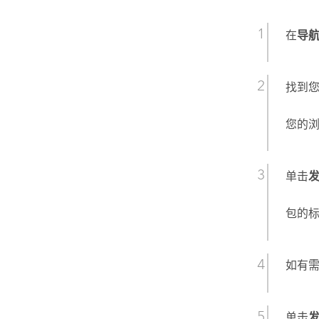
在
导
找到您
您的
单击
包的
如有
单击