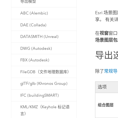
导出模型
自然资源
所有产品
Esri
场景图层
ABC (Alembic)
享。 有关
所有行业
DAE (Collada)
在
视窗
窗口
DATASMITH (Unreal)
场景图层包
DWG (Autodesk)
导出
FBX (Autodesk)
除了
常规导
FileGDB（文件地理数据库）
glTF/glb (Khronos Group)
选项
IFC (buildingSMART)
组合图层
KML/KMZ（Keyhole 标记语
言）