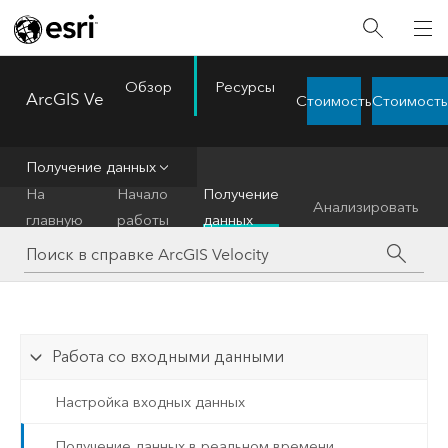
Обзор
Ресурсы
ArcGIS Velocity
Стоимость
Стоимость
Menu
Получение данных
На
Начало
Получение
Анализировать
главную
работы
данных
Работа со входными данными
Настройка входных данных
Получение данных в реальном времени