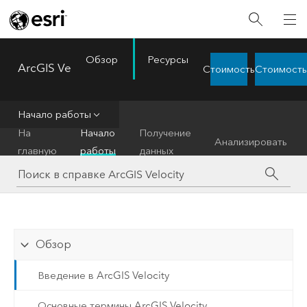
Обзор
Ресурсы
ArcGIS Velocity
Стоимость
Стоимость
Menu
Начало работы
На
Начало
Получение
Анализировать
главную
работы
данных
Обзор
Введение в ArcGIS Velocity
Основные термины ArcGIS Velocity