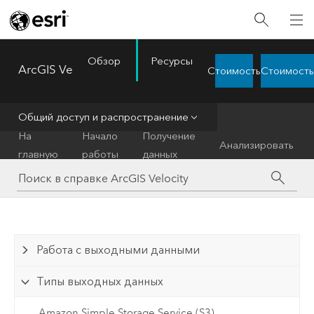
Обзор
Ресурсы
ArcGIS Velocity
Стоимость
Стоимость
Menu
Общий доступ и распространение
На
Начало
Получение
Анализировать
главную
работы
данных
Работа с выходными данными
Типы выходных данных
Amazon Simple Storage Service (S3)