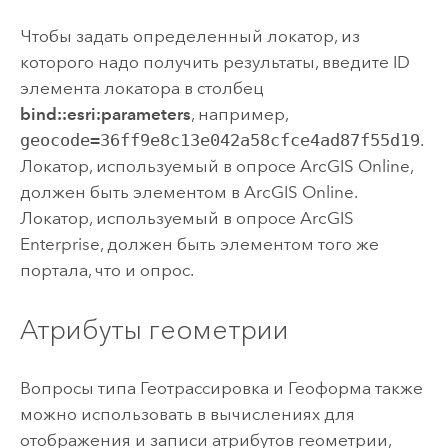
Чтобы задать определенный локатор, из
которого надо получить результаты, введите ID
элемента локатора в столбец
bind::esri:parameters
, например,
geocode=36ff9e8c13e042a58cfce4ad87f55d19
.
Локатор, используемый в опросе
ArcGIS Online
,
должен быть элементом в
ArcGIS Online
.
Локатор, используемый в опросе
ArcGIS
Enterprise
, должен быть элементом того же
портала, что и опрос.
Атрибуты геометрии
Вопросы типа Геотрассировка и Геоформа также
можно использовать в вычислениях для
отображения и записи атрибутов геометрии,