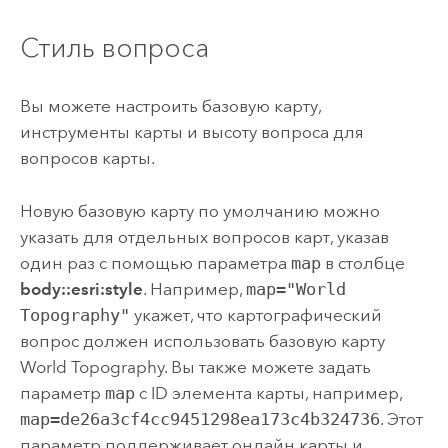
Стиль вопроса
Вы можете настроить базовую карту,
инструменты карты и высоту вопроса для
вопросов карты.
Новую базовую карту по умолчанию можно
указать для отдельных вопросов карт, указав
один раз с помощью параметра
map
в столбце
body::esri:style
. Например,
map="World
Topography"
укажет, что картографический
вопрос должен использовать базовую карту
World Topography. Вы также можете задать
параметр
map
с ID элемента карты, например,
map=de26a3cf4cc9451298ea173c4b324736
. Этот
параметр поддерживает онлайн карты и