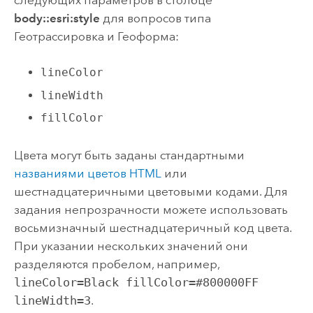
body::esri:style
для вопросов типа
Геотрассировка и Геоформа:
lineColor
lineWidth
fillColor
Цвета могут быть заданы стандартными
названиями цветов HTML
или
шестнадцатеричными цветовыми кодами. Для
задания непрозрачности можете использовать
восьмизначный шестнадцатеричный код цвета.
При указании нескольких значений они
разделяются пробелом, например,
lineColor=Black fillColor=#800000FF
lineWidth=3
.