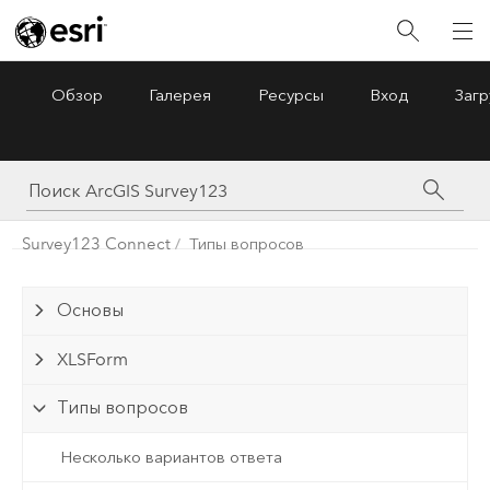
Обзор
Галерея
Ресурсы
Вход
Загр
ArcGIS Survey123
Menu
Survey123 Connect
Типы вопросов
Основы
XLSForm
Типы вопросов
Несколько вариантов ответа