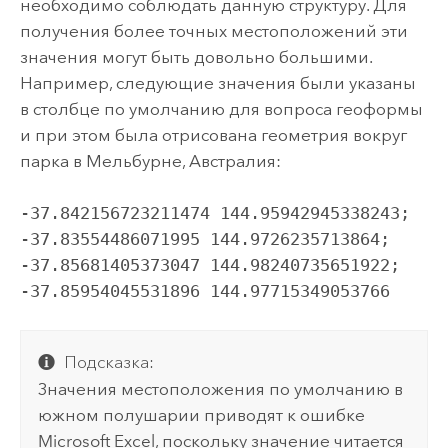
необходимо соблюдать данную структуру. Для
получения более точных местоположений эти
значения могут быть довольно большими.
Например, следующие значения были указаны
в столбце по умолчанию для вопроса геоформы
и при этом была отрисована геометрия вокруг
парка в Мельбурне, Австралия:
-37.842156723211474 144.95942945338243;
-37.83554486071995 144.9726235713864;
-37.85681405373047 144.98240735651922;
-37.85954045531896 144.97715349053766
Подсказка:
Значения местоположения по умолчанию в
южном полушарии приводят к ошибке
Microsoft Excel
, поскольку значение читается