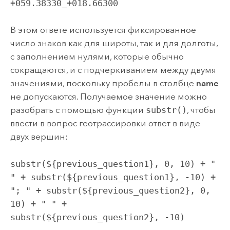
+059.38330_+018.66300
В этом ответе используется фиксированное
число знаков как для широты, так и для долготы,
с заполнением нулями, которые обычно
сокращаются, и с подчеркиванием между двумя
значениями, поскольку пробелы в столбце
name
не допускаются. Получаемое значение можно
разобрать с помощью функции
substr()
, чтобы
ввести в вопрос геотрассировки ответ в виде
двух вершин:
substr(${previous_question1}, 0, 10) + "
" + substr(${previous_question1}, -10) +
"; " + substr(${previous_question2}, 0,
10) + " " +
substr(${previous_question2}, -10)