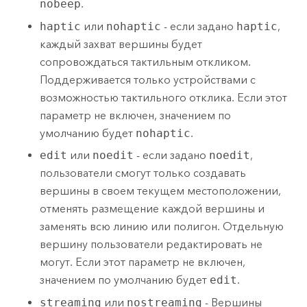
nobeep
.
haptic
или
nohaptic
- если задано
haptic
,
каждый захват вершины будет
сопровождаться тактильным откликом.
Поддерживается только устройствами с
возможностью тактильного отклика. Если этот
параметр не включен, значением по
умолчанию будет
nohaptic
.
edit
или
noedit
- если задано
noedit
,
пользователи смогут только создавать
вершины в своем текущем местоположении,
отменять размещение каждой вершины и
заменять всю линию или полигон. Отдельную
вершину пользователи редактировать не
могут. Если этот параметр не включен,
значением по умолчанию будет
edit
.
streaming
или
nostreaming
- Вершины