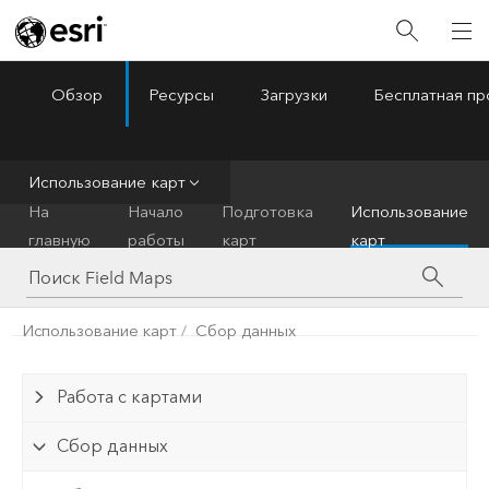
Обзор
Ресурсы
Загрузки
Бесплатная пр
ArcGIS Field Maps
Menu
Использование карт
На
Начало
Подготовка
Использование
главную
работы
карт
карт
Использование карт
Сбор данных
Работа с картами
Сбор данных