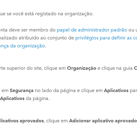
que se você está registado na organização.
onta deve ser membro do
papel de administrador padrão
ou 
alizado atribuído ao conjunto de
privilégios para definir as 
ança da organização
.
te superior do site, clique em
Organização
e clique na guia
C
e em
Segurança
no lado da página e clique em
Aplicativos
par
o
Aplicativos
da página.
licativos aprovados
, clique em
Adicionar aplicativo aprovad