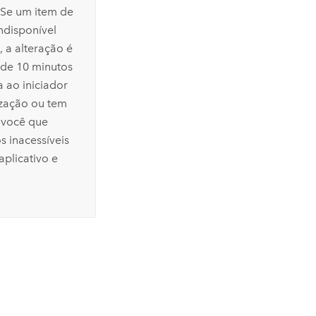
 Se um item de
ndisponível
 a alteração é
 de 10 minutos
a ao iniciador
ização ou tem
a você que
s inacessíveis
plicativo e