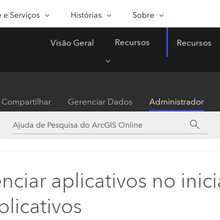
INICIATIVA DESTACADA
 e Serviços
Histórias
Sobre
 E SERVIÇOS
CURSOS
ESRI STORIES
SELF-SERVICE
SOBRE A ESRI
COMPRAR ARCGIS
CONTACT
Recursos
Visão Geral
Recursos
s Profissionais
apeamento
Sem Fins Lucrativos
WhereNext Magazine
Caminho para
Sobre a Esri
Tipos de Usuário
ArcUser
Contacta
sualize e entenda os dados
Notícias e informações
Excelência Geoespacial
Acesso ao ArcGIS basead
Recurso prático
 Técnico
Saúde Pública
Programas e Iniciativas da 
pacialmente
de nível executivo
papel
técnico para us
Esri Community
ArcGIS
mento
Ciência
Eventos
álise
Esri Blog
Esri Store
Compartilhar
Gerenciar Dados
Administrador
ArcGIS Blog
aga a localização para a análise
Inovação GIS global,
Produtos ArcGIS da Esri
ArcNews
Governo do Estado e Local
Parceiros
mundo real
Notícias da indú
Documentação
renciamento de Dados
Como comprar
Desenvolvimento Sustentável
Carreiras
Gerenciamento de I
atualizações do
tegrar, editar e compartilhar
Podcast - Esri e A Ciência de
Produtos Esri, produtos d
My Esri
Crie um futuro moderno, r
Telecomunicações
Relações de Mídia e Analis
dos espaciais
Onde
parceiros e assinaturas de
ArcWatch
sustentável com GIS. U
es
Vozes de líderes de
desenvolvedores
Notícias, opiniõ
geográfica de planejame
nciar aplicativos no inic
Transporte
ajuda os líderes a enten
negócios e tecnologia
tendências geoe
Entre em Contato
Todos os recursos
projetos de infraestrutur
Água
plicativos
com os ambientes circun
Todas as histórias
Explore o gerenciamento 