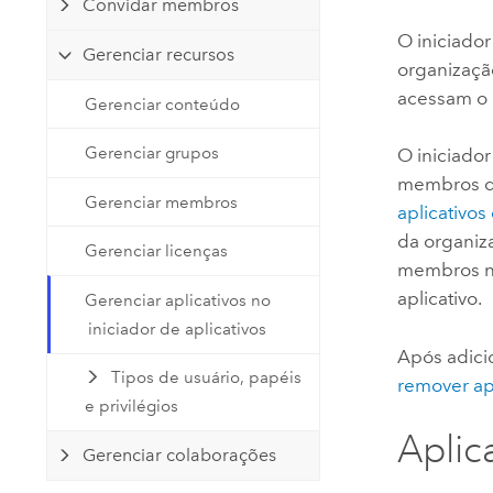
Governo Nacional
Convidar membros
Tecnologia para Desenvolvedores
Crie aplicativos de mapeamento
O iniciador
Recursos Naturais
Gerenciar recursos
e análise espacial
organizaçã
acessam o
Gerenciar conteúdo
Todos os setores
Todos os produtos
Gerenciar grupos
O iniciador
membros da
Gerenciar membros
aplicativo
da organiza
Gerenciar licenças
membros nã
aplicativo.
Gerenciar aplicativos no
iniciador de aplicativos
Após adici
Tipos de usuário, papéis
remover apl
e privilégios
Aplic
Gerenciar colaborações