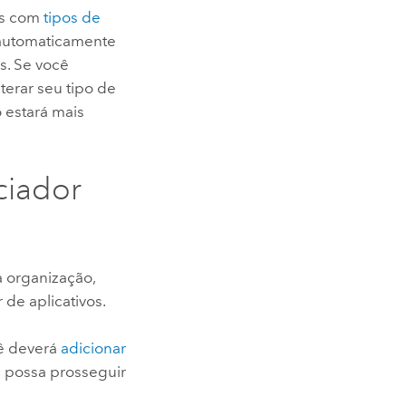
dos com
tipos de
s automaticamente
s. Se você
erar seu tipo de
o estará mais
ciador
a organização,
r de aplicativos.
cê deverá
adicionar
 possa prosseguir