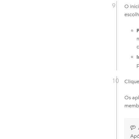
O inic
escolh
n
c
p
Cliqu
Os ap
membr
Apó