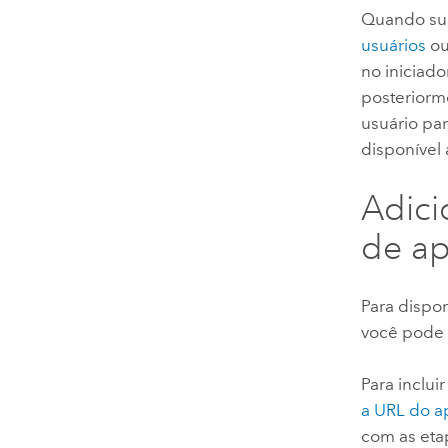
Quando sua
usuários
o
no iniciado
posteriorm
usuário par
disponível 
Adici
de ap
Para dispo
você pode 
Para inclui
a URL do a
com as etap