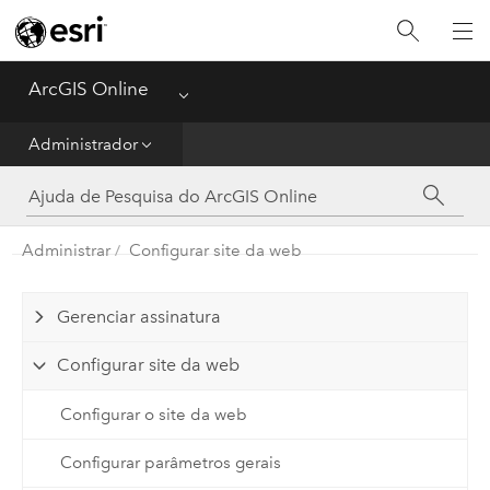
Guia de Introdução
Criar
ArcGIS Online
Menu
Analisar
Administrador
Compartilhar
Administrar
Configurar site da web
Gerenciar Dados
Administrador
Gerenciar assinatura
Configurar site da web
Referência
Configurar o site da web
Configurar parâmetros gerais