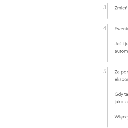
Zmie
Ewentu
Jeśli 
autom
Za po
ekspor
Gdy ta
jako z
Więcej