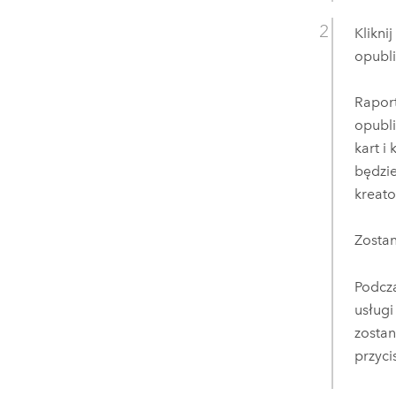
Klikni
opubl
Raport
opubli
kart i
będzie
kreato
Zosta
Podcza
usług
zostan
przyci