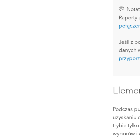
Notat
Raporty 
połączen
Jeśli z p
danych w
przyporz
Eleme
Podczas pu
uzyskaniu 
trybie tyl
wyborów i 