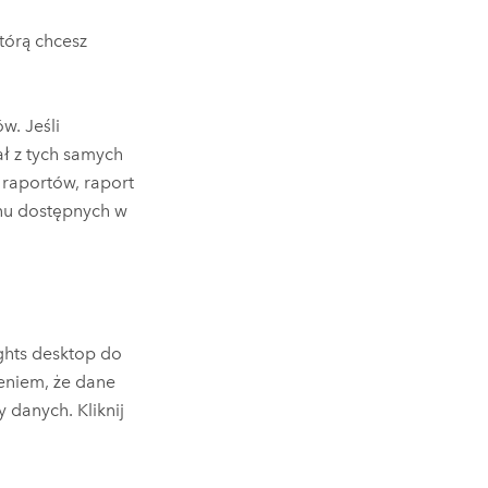
tórą chcesz
w. Jeśli
ał z tych samych
e raportów, raport
onu dostępnych w
ghts desktop
do
eniem, że dane
 danych. Kliknij