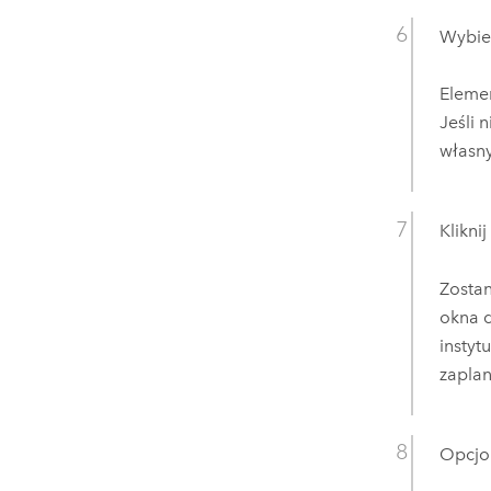
Wybier
Elemen
Jeśli 
własn
Klikni
Zosta
okna 
instyt
zaplan
Opcjo