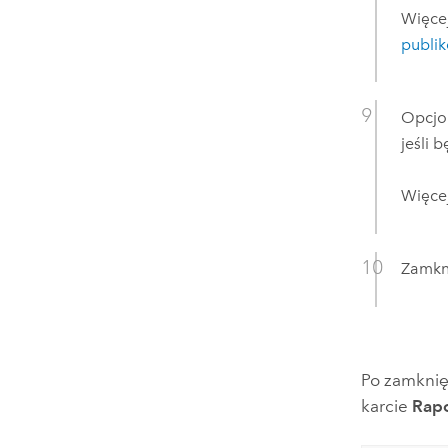
Więcej
publi
Opcjo
jeśli 
Więcej
Zamkn
Po zamknię
karcie
Rapo