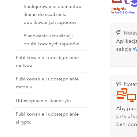
Administracja centralna
map
Konfigurowanie elementów
Zasoby naturalne
iframe do osadzania
Technologia Developer
publikowanych raportów
Tworzenie aplikacji do analizy
Notat
przestrzennej i tworzenia map
Wszystkie branże
Planowanie aktualizacji
Aplikacj
opublikowanych raportów
sekcję
W
Wszystkie produkty
Publikowanie i udostępnianie
motywu
Publikowanie i udostępnianie
Notat
modelu
Udostępnianie skoroszytu
Aby publ
Publikowanie i udostępnianie
przy uży
skryptu
bez logo