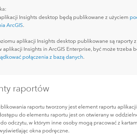
ka:
aplikacji
Insights desktop
będą publikowane z użyciem
po
ia ArcGIS
.
oziomu aplikacji
Insights desktop
publikowane są raporty z
 aplikacji
Insights in ArcGIS Enterprise
, być może trzeba 
ądkować połączenia z bazą danych
.
nty raportów
blikowania raportu tworzony jest element raportu aplikacj
dostępu do elementu raportu jest on otwierany w oddzieln
ko do odczytu, w którym inne osoby mogą pracować z kartam
wyświetlając okna podręczne.