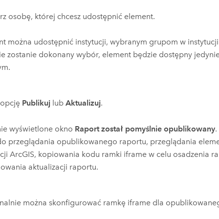
z osobę, której chcesz udostępnić element.
t można udostępnić instytucji, wybranym grupom w instytucji 
nie zostanie dokonany wybór, element będzie dostępny jedyni
ym.
j opcję
Publikuj
lub
Aktualizuj
.
nie wyświetlone okno
Raport został pomyślnie opublikowany
.
do przeglądania opublikowanego raportu, przeglądania eleme
ucji ArcGIS, kopiowania kodu ramki iframe w celu osadzenia ra
owania aktualizacji raportu.
nalnie można skonfigurować ramkę iframe dla opublikowaneg