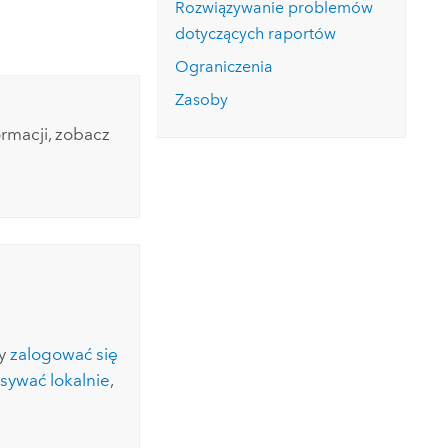
rozpocznij bezpłatny okres próbny.
Rozwiązywanie problemów
Poznaj kurs
dotyczących raportów
Pr
Eksploruj aplikację ArcGIS Pro
Ograniczenia
Zasoby
rmacji, zobacz
ży
zalogować się
sywać lokalnie
,