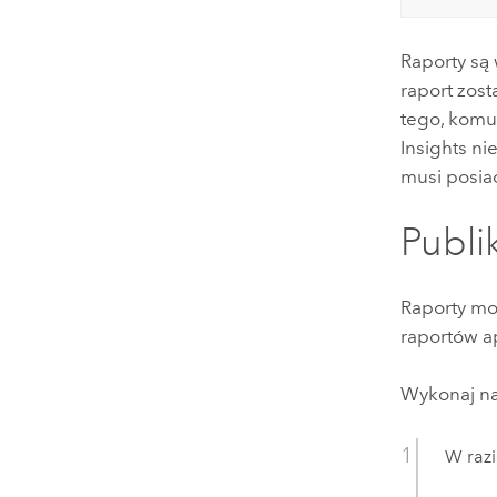
Raporty są
raport zost
tego, komu 
Insights
nie
musi posiad
Publi
Raporty mo
raportów ap
Wykonaj na
W raz