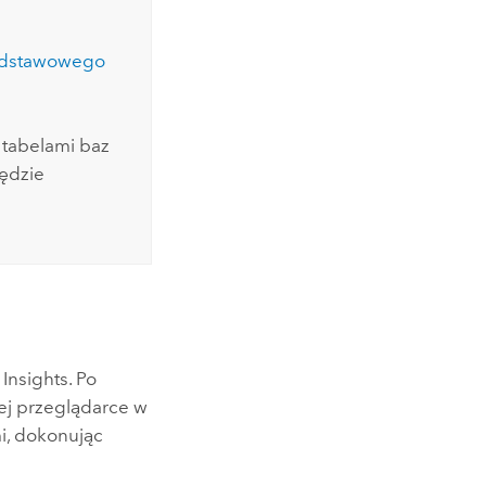
dstawowego
 tabelami baz
będzie
i
Insights
. Po
ej przeglądarce w
i, dokonując