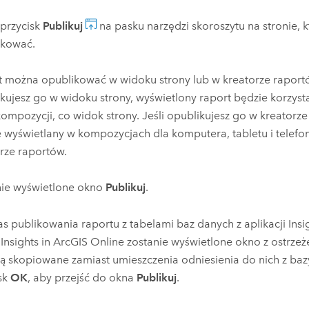
j przycisk
Publikuj
na pasku narzędzi skoroszytu na stronie, k
ikować.
 można opublikować w widoku strony lub w kreatorze raportó
kujesz go w widoku strony, wyświetlony raport będzie korzyst
 kompozycji, co widok strony. Jeśli opublikujesz go w kreatorz
 wyświetlany w kompozycjach dla komputera, tabletu i telef
rze raportów.
nie wyświetlone okno
Publikuj
.
s publikowania raportu z tabelami baz danych z aplikacji
Insi
i
Insights in ArcGIS Online
zostanie wyświetlone okno z ostrzeż
ą skopiowane zamiast umieszczenia odniesienia do nich z bazy
sk
OK
, aby przejść do okna
Publikuj
.