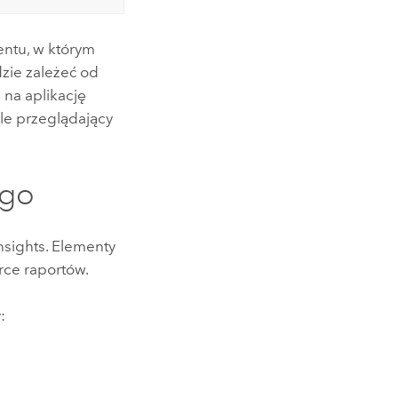
entu, w którym
dzie zależeć od
 na aplikację
le przeglądający
ego
nsights
. Elementy
rce raportów.
: