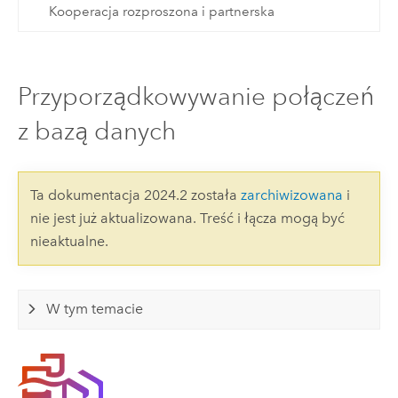
Kooperacja rozproszona i partnerska
Przyporządkowywanie połączeń
z bazą danych
Ta dokumentacja 2024.2 została
zarchiwizowana
i
nie jest już aktualizowana. Treść i łącza mogą być
nieaktualne.
W tym temacie