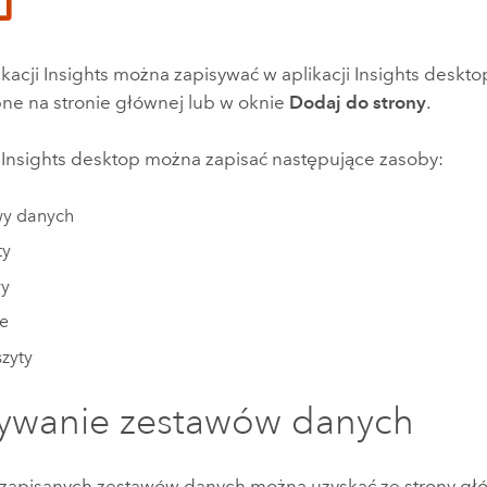
ikacji
Insights
można zapisywać w aplikacji
Insights deskto
Wszystkie narracje
ne na stronie głównej lub w oknie
Dodaj do strony
.
i
Insights desktop
można zapisać następujące zasoby:
wy danych
ty
y
e
zyty
ywanie zestawów danych
zapisanych zestawów danych można uzyskać ze strony gł