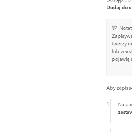
Dodaj do s
Notat
Zapisywa
tworzy n
lub wars
pojawią 
Aby zapisa
Na pan
zesta