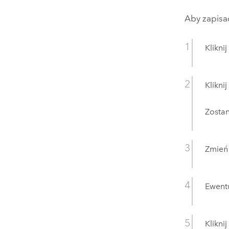
Aby zapisa
Klikni
Klikni
Zosta
Zmień
Ewentu
Klikni