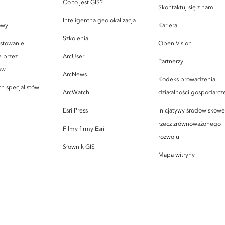
Co to jest GIS?
S
Skontaktuj się z nami
Inteligentna geolokalizacja
owy
Kariera
Szkolenia
estowanie
Open Vision
 przez
ArcUser
Partnerzy
ów
ArcNews
Kodeks prowadzenia
h specjalistów
ArcWatch
działalności gospodarcz
Esri Press
Inicjatywy środowiskowe 
rzecz zrównoważonego
Filmy firmy Esri
rozwoju
Słownik GIS
Mapa witryny