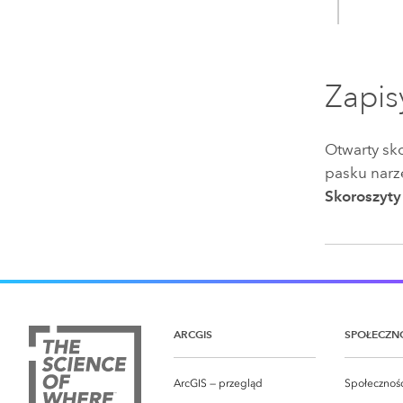
Zapis
Otwarty sk
pasku narz
Skoroszyty
ARCGIS
SPOŁECZN
ArcGIS — przegląd
Społeczność