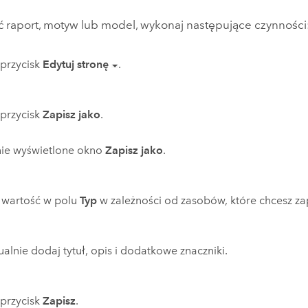
ć raport, motyw lub model, wykonaj następujące czynności
j przycisk
Edytuj stronę
.
j przycisk
Zapisz jako
.
nie wyświetlone okno
Zapisz jako
.
 wartość w polu
Typ
w zależności od zasobów, które chcesz za
alnie dodaj tytuł, opis i dodatkowe znaczniki.
j przycisk
Zapisz
.