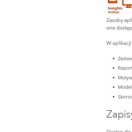
Administracja centralna
map
Zasoby naturalne
Technologia Developer
Zasoby apl
Tworzenie aplikacji do analizy
one dostęp
przestrzennej i tworzenia map
Wszystkie branże
W aplikacj
Wszystkie produkty
Zesta
Rapor
Motyw
Model
Skoros
Zapis
Dostęp do 