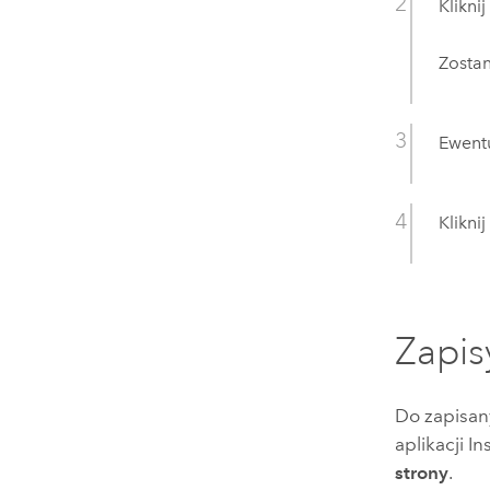
Klikni
Zosta
Ewentu
Klikni
Zapis
Do zapisan
aplikacji
In
strony
.