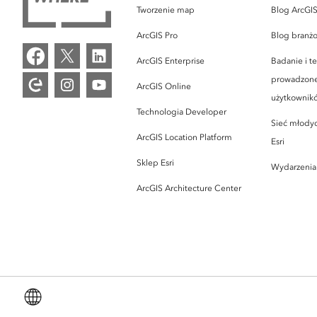
Tworzenie map
Blog ArcGI
ArcGIS Pro
Blog branż
ArcGIS Enterprise
Badanie i t
prowadzone
ArcGIS Online
użytkownik
Technologia Developer
Sieć młodyc
ArcGIS Location Platform
Esri
Sklep Esri
Wydarzenia
ArcGIS Architecture Center
Polski (Polish)