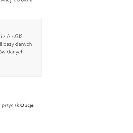
ń z ArcGIS
li bazy danych
wów danych
j przycisk
Opcje