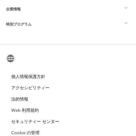
企業情報
GIS とは
ArcGIS ブログ
ArcGIS Pro
特別プログラム
Esri について
ロケーション インテリジェンス
業界ブログ
ArcGIS Enterprise
ArcGIS for Personal Use
Esri に連絡
トレーニング
ユーザー調査およびテスト
ArcGIS Online
ArcGIS for Student Use
日本語 (Japanese)
採用情報
ArcUser
Esri Young Professionals Network
開発者向けテクノロジー
自然保護
オープンビジョン
個人情報保護方針
ArcNews
イベント
ArcGIS Location Platform
アクセシビリティー
災害対応
パートナー
ArcWatch
Esri ストア
法的情報
教育機関
Web 利用規約
企業行動規範
Esri Press
ArcGIS Architecture Center
セキュリティー センター
非営利組織
環境および持続可能性の取り組み
Esri ビデオ
Cookie の管理