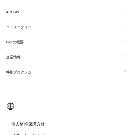
ARCGIS
コミュニティー
ArcGIS の概要
GIS の概要
Esri Community
マッピング
企業情報
GIS とは
ArcGIS ブログ
ArcGIS Pro
特別プログラム
Esri について
ロケーション インテリジェンス
業界ブログ
ArcGIS Enterprise
ArcGIS for Personal Use
Esri に連絡
トレーニング
ユーザー調査およびテスト
ArcGIS Online
ArcGIS for Student Use
日本語 (Japanese)
採用情報
ArcUser
Esri Young Professionals Network
開発者向けテクノロジー
自然保護
オープンビジョン
個人情報保護方針
ArcNews
イベント
ArcGIS Location Platform