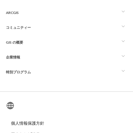
ARCGIS
コミュニティー
ArcGIS の概要
GIS の概要
Esri Community
マッピング
企業情報
GIS とは
ArcGIS ブログ
ArcGIS Pro
特別プログラム
Esri について
ロケーション インテリジェンス
業界ブログ
ArcGIS Enterprise
ArcGIS for Personal Use
Esri に連絡
トレーニング
ユーザー調査およびテスト
ArcGIS Online
ArcGIS for Student Use
日本語 (Japanese)
採用情報
ArcUser
Esri Young Professionals Network
開発者向けテクノロジー
自然保護
オープンビジョン
個人情報保護方針
ArcNews
イベント
ArcGIS Location Platform