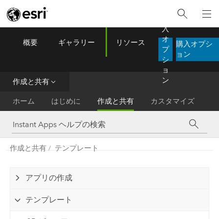
購
入
オ
概要
ギャラリー
リソース
購入オプシ
ArcGIS Instant Apps
プ
Menu
ョン
シ
ョ
ン
作成と共有
ホーム
はじめに
作成と共有
カスタマイズ
作成と共有
テンプレート
アプリの作成
テンプレート