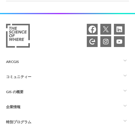
ARCGIS
コミュニティー
ArcGIS の概要
GIS の概要
Esri Community
マッピング
企業情報
GIS とは
ArcGIS ブログ
ArcGIS Pro
特別プログラム
Esri について
ロケーション インテリジェンス
業界ブログ
ArcGIS Enterprise