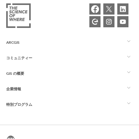
ARCGIS
コミュニティー
ArcGIS の概要
GIS の概要
Esri Community
マッピング
企業情報
GIS とは
ArcGIS ブログ
ArcGIS Pro
特別プログラム
Esri について
ロケーション インテリジェンス
業界ブログ
ArcGIS Enterprise
ArcGIS for Personal Use
Esri に連絡
トレーニング
ユーザー調査およびテスト
ArcGIS Online
ArcGIS for Student Use