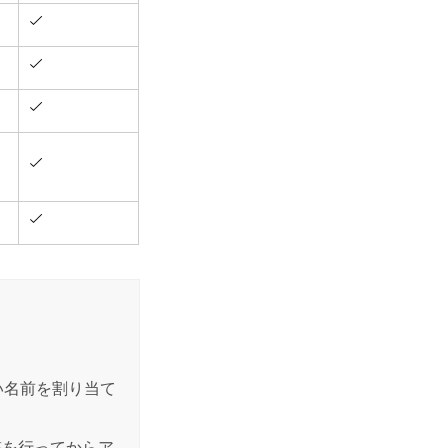
。
い名前を割り当て
整を行ってからア