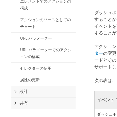
エレメントでのアクションの
開発者向けテクノロジー
自然資源
構成
マッピング &amp; 空間解析アプリ
ダッシュボ
ケーションの構築
することが
アクションのソースとしての
すべての業種
イベントを
チャート
することが
すべてのプロダクト
URL パラメーター
アクション
URL パラメーターでのアクシ
ター
の変更
ョンの構成
ードとその
サポートし
セレクターの使用
属性の更新
次の表は、
設計
イベント 
共有
ダッシュボ