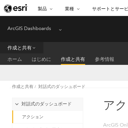
製品
業種
サポートとサー
ARCGIS
業種
サポートとサービス
機
ArcGIS Dashboards
ArcGIS の概要
建築・工業技術・建設
プロフェッショナル
非営利組
マ
Menu
Esri のエンタープライズ地理空間
コンサル
デ
テクニカル サポー
市民の安
プラットフォーム
作成と共有
ビジネス
解
トレーニング
サイエン
ArcGIS Online
位
ホーム
はじめに
作成と共有
参考情報
自然保護
完全な SaaS マッピング プラット
地方自治
デ
フォーム
教育機関
空
持続可能
ArcGIS Pro
公共エネルギー
作成と共有
対話式のダッシュボード
電気通信
世界有数の GIS ソフトウェア
施設管理
アク
交通機関
ArcGIS Enterprise
対話式のダッシュボード
保健福祉サービス
GIS とマッピングの基本的なシス
水道
アクション
テム
中央政府
ArcGIS On