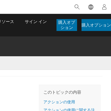
注目のトレーニング
注目の製品
注目のストーリー
注目
GIS について
イノベーションへの取り
組み
リソース
サイン イン
購入オプ
購入オプション
合わせ
GIS とは
ション
スのアクセ
の実践
人工知能 (AI)
地理学的アプローチ
ロケーション インテリ
ジェンス
 更
デジタル トランスフォ
空間データ サイエンス: 解析を進化さ
ArcGIS Pro の概要
マップがライフラインとなるとき
The
ーメーション
品、開発
せる
ArcGIS Pro は、Esri の世界をリードする
2024 年にブラジルで発生した歴史的な洪水
著: J
ー
デジタル ツイン
GIS デスクトップ アプリケーションであ
の際、GIS 技術を専門とする企業である
このインストラクター主導型のコースで
本書
ンド
り、マッピング、解析、データ管理に用い
Codex は、30 日間で 17 件の緊急洪水アプ
は、データのパターンや関係性を明らかに
かつ
られています。 技術がどのようなものかを
リケーションを構築し、重要な救助活動を
このトピックの内容
するために使用される空間統計技術を探索
解決
確認したり、ハンズオンのインタラクティ
実現しました。
し、複雑な問題を解決する知見を引き出し
らか
ブ マップを試したり、製品の機能を調べた
アクションの使用
ます。
ストーリーを読む
り、無料トライアルを開始したりします。
本書
アクションの使用に関する注