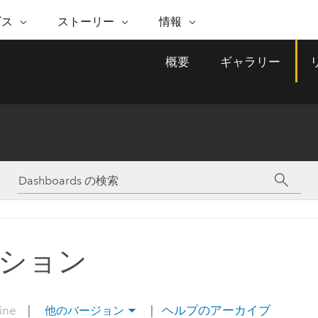
注目のイニシアティブ
ビス
ストーリー
情報
能
ESRI ストーリー
セルフサービス
ESRI について
ARCGIS の購入
ESRI に連絡
概要
ギャラリー
 サービス
織
ッピング
WhereNext Magazine
優れた地理空間情報活用へ
Esri について
ユーザー タイプ
ArcUser
サポートに問い
ータを空間的に表示および理解
エグゼクティブレベルのニ
の道
ArcGIS へのロールベー
ArcGIS ユーザー向け
ト
全
Esri のプログラムと取り組み
ュースと洞察
ス
的な技術リソース
析
Esri Community
ス
イベント
置情報を分析に活用
Esri ブログ
Esri ストア
ArcNews
ArcGIS ブログ
実世界のグローバルな GIS
Esri の ArcGIS 製品
業界ニュースと ArcGIS
体
パートナー
ータ管理
技術革新
新情報
ドキュメント
間データの統合、編集、共有
購入方法
な開発
採用情報
インフラストラクチャ管理
Esri と The Science of Where
Esri 製品、パートナー製
ArcWatch
My Esri
GIS を活用して、最新の強靱で持続可能な未
メディアおよびアナリスト関
のポッドキャスト
者サブスクリプション
地理空間に関するニュ
来を創ります。 計画と運用に対する地理学
すべての機能
係者の方へ
ビジネスおよびテクノロジ
ス、見解、およびトレ
的アプローチは、インフラストラクチャ プ
ション
ロジェクトが周囲の環境とどのように関連
ー リーダーの声
しているかをリーダーが理解するのに役立
ちます。
Esri に連絡
line
|
|
ヘルプのアーカイブ
他のバージョン
すべてのストーリー
インフラストラクチャ管理の探索