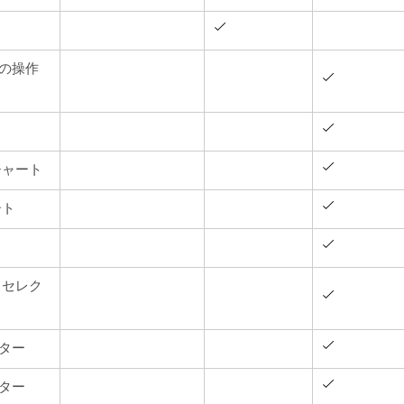
の操作
チャート
ート
 セレク
ター
ター