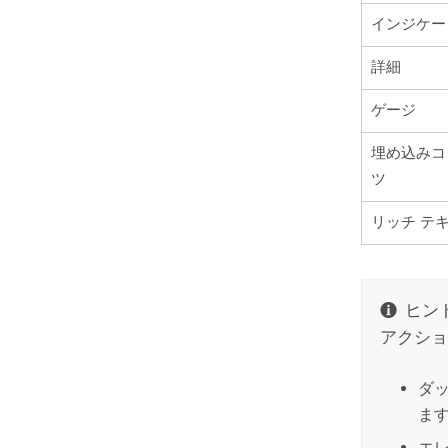
インジケー
詳細
ゲージ
埋め込みコ
ツ
リッチ テ
ヒント
アクショ
ダ
ま
エ