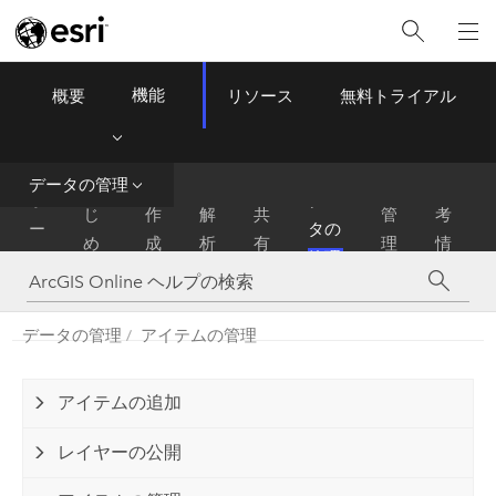
機能
概要
リソース
無料トライアル
ArcGIS Online
Menu
データの管理
は
参
ホ
デー
じ
作
解
共
管
考
ー
タの
め
成
析
有
理
情
ム
管理
に
報
データの管理
アイテムの管理
アイテムの追加
レイヤーの公開