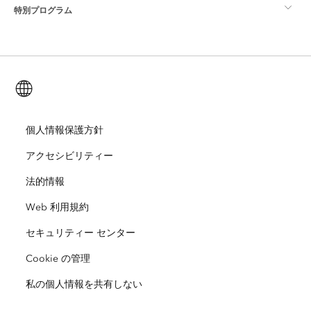
特別プログラム
Esri について
ロケーション インテリジェンス
業界ブログ
ArcGIS Enterprise
ArcGIS for Personal Use
Esri に連絡
トレーニング
ユーザー調査およびテスト
ArcGIS Online
ArcGIS for Student Use
日本語 (Japanese)
採用情報
ArcUser
Esri Young Professionals Network
開発者向けテクノロジー
自然保護
オープンビジョン
個人情報保護方針
ArcNews
イベント
ArcGIS Location Platform
アクセシビリティー
災害対応
パートナー
ArcWatch
Esri ストア
法的情報
教育機関
Web 利用規約
企業行動規範
Esri Press
ArcGIS Architecture Center
セキュリティー センター
非営利組織
環境および持続可能性の取り組み
Esri ビデオ
Cookie の管理
人種的平等
私の個人情報を共有しない
サイトマップ
GIS 用語集