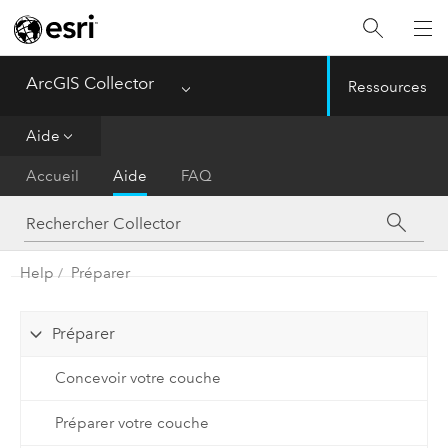
ArcGIS Collector
Ressources
Menu
Aide
Accueil
Aide
FAQ
Help
Préparer
Préparer
Concevoir votre couche
Préparer votre couche