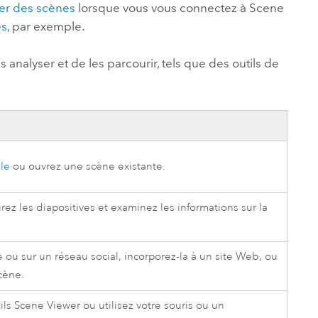
essai gratuit.
er des scènes
lorsque vous vous connectez à
Scene
Lire le récit
Explorer ce cours
es et
es
, par exemple.
Découvrir ArcGIS Pro
 de
 analyser et de les parcourir, tels que des outils de
l
le
ou ouvrez une scène existante.
urez les diapositives et examinez les informations sur la
e ou sur un réseau social, incorporez-la à un site Web, ou
cène.
ils
Scene Viewer
ou utilisez votre souris ou un