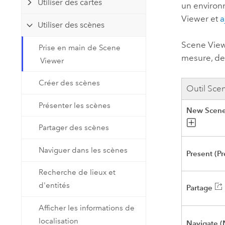
Utiliser des cartes
un environn
Ressources naturelles
Technologie Developer
Viewer
et
a
Utiliser des scènes
Créer des applications de
cartographie et d’analyse spatiale
Scene Vie
Tous les secteurs d’activité
Prise en main de Scene
mesure, de
Viewer
Tous les produits
Créer des scènes
Outil
Sce
Présenter les scènes
New Scene
Partager des scènes
Naviguer dans les scènes
Present (Pr
Recherche de lieux et
d'entités
Partage
Afficher les informations de
localisation
Navigate (