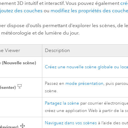
ement 3D intuitif et interactif.
Vous pouvez également
cré
professionnels et
perspectiv
joutez des couches
ou
modifiez les propriétés des couch
technologiques
tendances
l’univers
wer
dispose d’outils permettant d’explorer les scènes, de les
géospatia
 météorologie et de lumière du jour.
ne Viewer
Description
Tous les récits
 (Nouvelle scène)
Créez une nouvelle scène globale ou loca
Passez en
mode présentation
, puis parco
ésenter)
scène.
Partagez la scène
par courrier électroniqu
créez une application Web à partir de la s
Naviguez dans vos scènes
à l’aide des out
Naviguer)