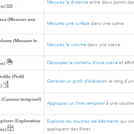
Mesurez la distance
entre deux points da
ce)
rea (Mesurer une
Mesurez une surface
dans une scène.
olume (Mesurer le
Mesurez le volume
dans une scène.
Découpez le contenu d’une scène
et affi
pe)
ofile (Profil
Générez un profil d’élévation
le long d’un
)
r (Curseur temporel)
Appliquez un filtre temporel
à une couche
xplorer (Explorateur
Explorez les couches de bâtiments
qui son
appliquant des filtres.
ts)