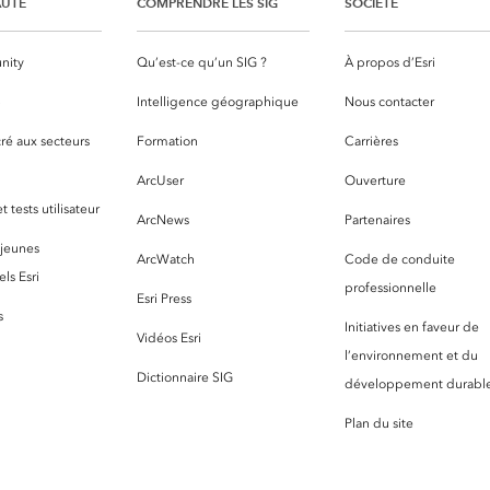
UTÉ
COMPRENDRE LES SIG
SOCIÉTÉ
nity
Qu’est-ce qu’un SIG ?
À propos d’Esri
S
Intelligence géographique
Nous contacter
ré aux secteurs
Formation
Carrières
ArcUser
Ouverture
 tests utilisateur
ArcNews
Partenaires
 jeunes
ArcWatch
Code de conduite
ls Esri
professionnelle
Esri Press
s
Initiatives en faveur de
Vidéos Esri
l’environnement et du
Dictionnaire SIG
développement durabl
Plan du site