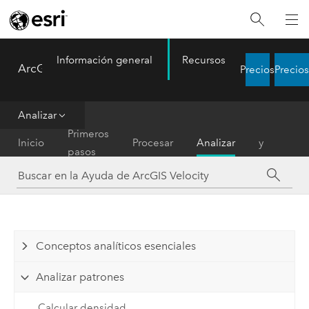
Información general
Recursos
ArcGIS Velocity
Precios
Precios
Menu
Analizar
Difundir
Primeros
Inicio
Procesar
Analizar
y
pasos
notificar
Conceptos analíticos esenciales
Analizar patrones
Calcular densidad