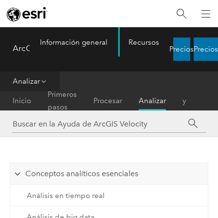
Información general
Recursos
ArcGIS Velocity
Precios
Precios
Menu
Analizar
Difundir
Primeros
Inicio
Procesar
Analizar
y
pasos
notificar
Conceptos analíticos esenciales
Análisis en tiempo real
Análisis de big data