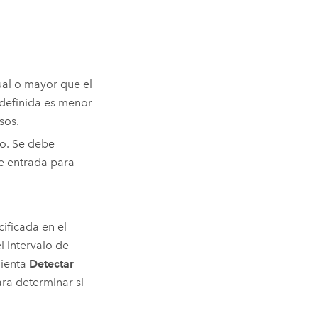
ual o mayor que el
 definida es menor
sos.
co. Se debe
e entrada para
ificada en el
el intervalo de
mienta
Detectar
ra determinar si