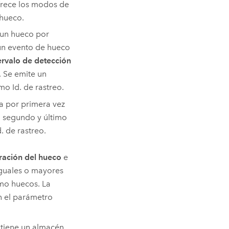
frece los modos de
hueco.
 un hueco por
 un evento de hueco
ervalo de detección
 Se emite un
mo Id. de rastreo.
a por primera vez
n segundo y último
. de rastreo.
ración del hueco
e
iguales o mayores
omo huecos. La
n el parámetro
iene un almacén