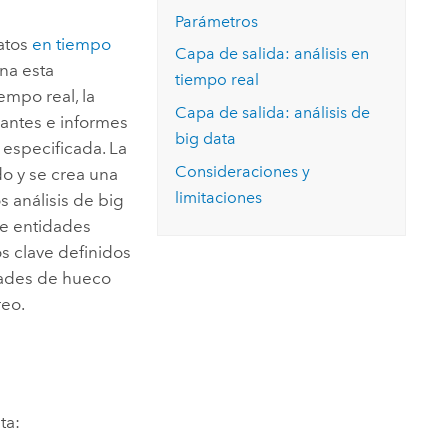
Explorar el curso
structuras
Explorar ArcGIS Pro
Parámetros
Leer la historia
datos
en tiempo
Capa de salida: análisis en
ona esta
tiempo real
iempo real, la
Capa de salida: análisis de
rantes e informes
big data
especificada. La
Consideraciones y
o y se crea una
limitaciones
s análisis de big
e entidades
s clave definidos
idades de hueco
reo.
ta: