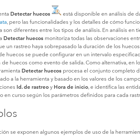
Explorar la gestión de infrae
enta
Detectar huecos
está disponible en análisis de 
Todas las historias
ata
, pero las funcionalidades y los detalles de cómo funci
 son diferentes entre los tipos de análisis. En análisis en t
ta
Detectar huecos
monitoriza todas las observaciones ent
ue un rastreo haya sobrepasado la duración de los huecos 
de huecos se puede configurar en un intervalo especificad
n de huecos como evento de salida. Como alternativa, en lo
rramienta
Detectar huecos
procesa el conjunto completo d
ado a la herramienta y basado en los valores de los campo
pciones
Id. de rastreo
y
Hora de inicio
, e identifica las ent
nal o en curso según los parámetros definidos para cada rast
plos
ción se exponen algunos ejemplos de uso de la herramien