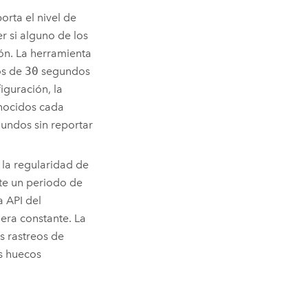
orta el nivel de
 si alguno de los
ón. La herramienta
os de
30
segundos
guración, la
nocidos cada
undos sin reportar
 la regularidad de
te un periodo de
a API del
era constante. La
s rastreos de
os huecos