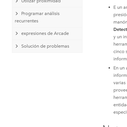
Utilizar proximidad
E un a
Programar análisis
presió
recurrentes
manóme
Detect
expresiones de Arcade
y un i
herra
Solución de problemas
cinco 
inform
En un 
inform
varias
provee
herra
entida
especi