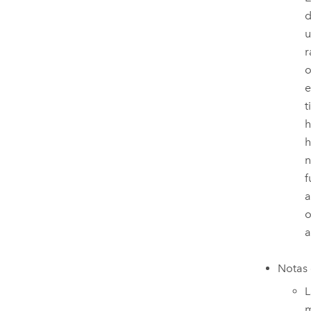
d
u
r
o
e
t
h
h
n
f
a
o
a
Notas 
L
m