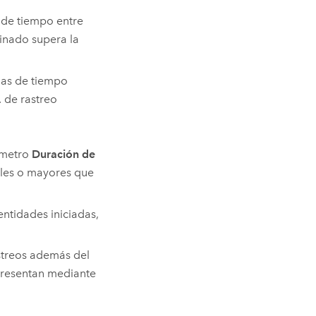
a de tiempo entre
minado supera la
cias de tiempo
. de rastreo
rámetro
Duración de
ales o mayores que
entidades iniciadas,
streos además del
presentan mediante