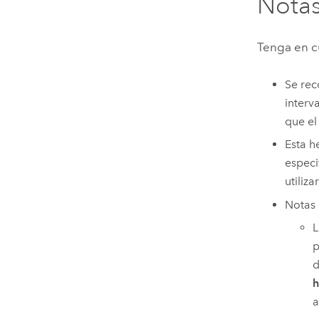
Notas
Tenga en cu
Se rec
interv
que el
Esta h
especi
utiliz
Notas 
L
p
d
h
a