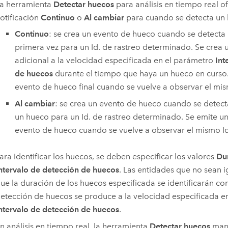
a herramienta
Detectar huecos
para análisis en tiempo real o
otificación
Continuo
o
Al cambiar
para cuando se detecta un 
Continuo
: se crea un evento de hueco cuando se detecta
primera vez para un Id. de rastreo determinado. Se crea
adicional a la velocidad especificada en el parámetro
Int
de huecos
durante el tiempo que haya un hueco en curso.
evento de hueco final cuando se vuelve a observar el mis
Al cambiar
: se crea un evento de hueco cuando se detect
un hueco para un Id. de rastreo determinado. Se emite u
evento de hueco cuando se vuelve a observar el mismo Id
ara identificar los huecos, se deben especificar los valores
Du
ntervalo de detección de huecos
. Las entidades que no sean 
ue la duración de los huecos especificada se identificarán c
etección de huecos se produce a la velocidad especificada e
ntervalo de detección de huecos
.
n análisis en tiempo real, la herramienta
Detectar huecos
mant