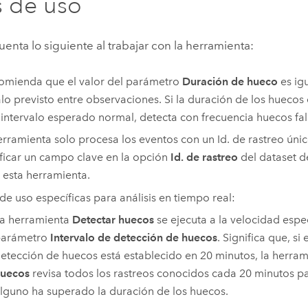
 de uso
enta lo siguiente al trabajar con la herramienta:
omienda que el valor del parámetro
Duración de hueco
es ig
alo previsto entre observaciones. Si la duración de los huecos
 intervalo esperado normal, detecta con frecuencia huecos fal
erramienta solo procesa los eventos con un Id. de rastreo úni
ficar un campo clave en la opción
Id. de rastreo
del dataset d
ar esta herramienta.
de uso específicas para análisis en tiempo real:
a herramienta
Detectar huecos
se ejecuta a la velocidad espec
arámetro
Intervalo de detección de huecos
. Significa que, si 
etección de huecos está establecido en 20 minutos, la herra
uecos
revisa todos los rastreos conocidos cada 20 minutos pa
lguno ha superado la duración de los huecos.