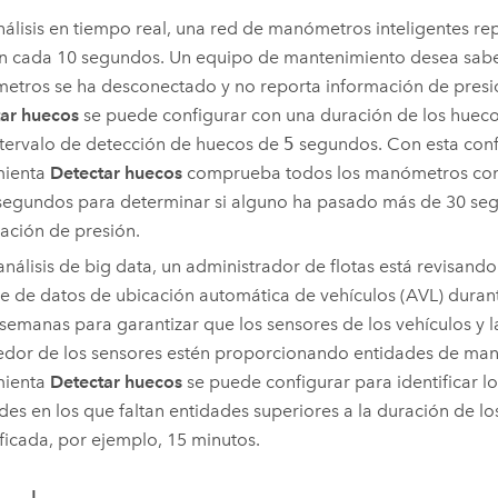
nálisis en tiempo real, una red de manómetros inteligentes rep
n cada 10 segundos. Un equipo de mantenimiento desea saber
tros se ha desconectado y no reporta información de presi
ar huecos
se puede configurar con una duración de los huec
ntervalo de detección de huecos de
5
segundos. Con esta confi
mienta
Detectar huecos
comprueba todos los manómetros co
segundos para determinar si alguno ha pasado más de 30 seg
ación de presión.
análisis de big data, un administrador de flotas está revisando
e de datos de ubicación automática de vehículos (AVL) duran
 semanas para garantizar que los sensores de los vehículos y l
dor de los sensores estén proporcionando entidades de man
mienta
Detectar huecos
se puede configurar para identificar lo
des en los que faltan entidades superiores a la duración de l
ficada, por ejemplo, 15 minutos.