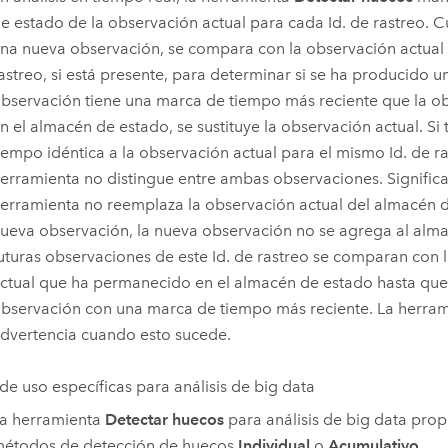
e estado de la observación actual para cada Id. de rastreo.
Cu
na nueva observación, se compara con la observación actual 
astreo, si está presente, para determinar si se ha producido u
bservación tiene una marca de tiempo más reciente que la ob
n el almacén de estado, se sustituye la observación actual. Si
iempo idéntica a la observación actual para el mismo Id. de ra
erramienta no distingue entre ambas observaciones. Significa
erramienta no reemplaza la observación actual del almacén d
ueva observación, la nueva observación no se agrega al alma
uturas observaciones de este Id. de rastreo se comparan con 
ctual que ha permanecido en el almacén de estado hasta que
bservación con una marca de tiempo más reciente. La herram
dvertencia cuando esto sucede.
de uso específicas para análisis de big data
a herramienta
Detectar huecos
para análisis de big data prop
étodos de detección de huecos
Individual
o
Acumulativo
.