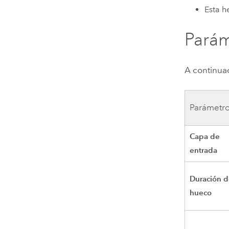
Esta h
Parám
A continuac
Parámetr
Capa de
entrada
Duración 
hueco