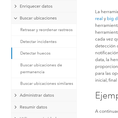
Recursos Naturales
Enriquecer datos
Tecnología para desarrolladores
La herrami
Crear aplicaciones de
Buscar ubicaciones
real
y
big d
representación cartográfica y
Todos los sectores
herramienta
análisis espacial
Retrasar y reordenar rastreos
herramien
cada vez q
Detectar incidentes
detección 
Todos los productos
notificació
Detectar huecos
data, la he
Buscar ubicaciones de
proporcion
permanencia
para las o
inicial, fi
Buscar ubicaciones similares
Ejem
Administrar datos
Resumir datos
A continua