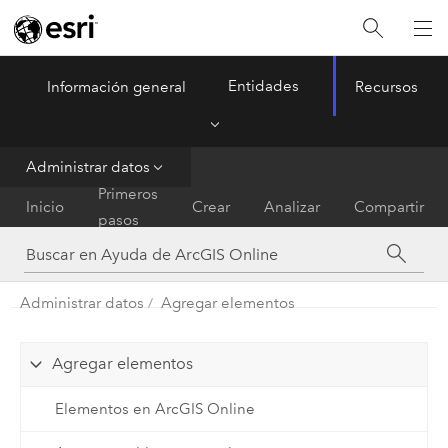
Entidades
Información general
Recursos
ArcGIS Online
Menu
Administrar datos
Primeros
Inicio
Crear
Analizar
Compartir
pasos
Administrar datos
Agregar elementos
Agregar elementos
Elementos en ArcGIS Online