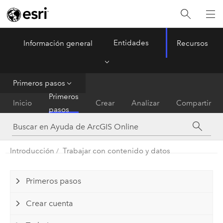
Entidades
Información general
Recursos
ArcGIS Online
Menu
Primeros pasos
Primeros
Inicio
Crear
Analizar
Compartir
pasos
Introducción
Trabajar con contenido y datos
Primeros pasos
Crear cuenta