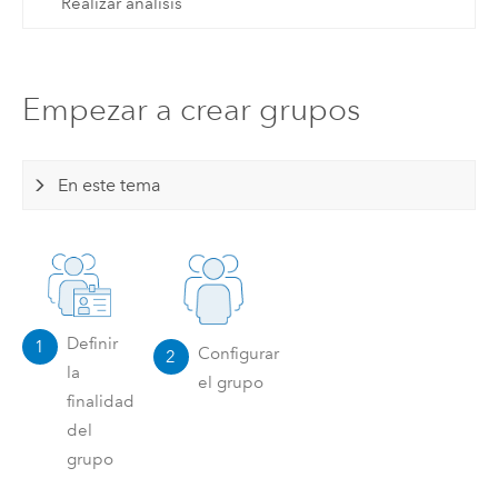
Realizar análisis
Empezar a crear grupos
En este tema
Definir
1
Configurar
2
la
el grupo
finalidad
del
grupo