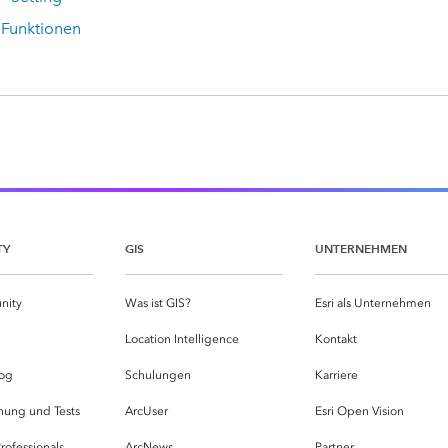
 Funktionen
TY
GIS
UNTERNEHMEN
nity
Was ist GIS?
Esri als Unternehmen
g
Location Intelligence
Kontakt
og
Schulungen
Karriere
hung und Tests
ArcUser
Esri Open Vision
rofessionals
ArcNews
Partner