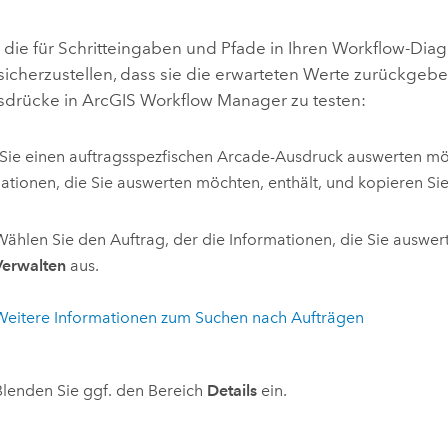
Umgeb
Geoinforma
Infrast
 die für Schritteingaben und Pfade in Ihren Workflow-D
sicherzustellen, dass sie die erwarteten Werte zurückgebe
Alle Storys
sdrücke in
ArcGIS Workflow Manager
zu testen:
ie einen auftragsspezfischen
Arcade
-Ausdruck auswerten möc
ationen, die Sie auswerten möchten, enthält, und kopieren Sie
Wählen Sie den Auftrag, der die Informationen, die Sie auswer
Verwalten
aus.
Weitere Informationen zum Suchen nach Aufträgen
Blenden Sie ggf. den Bereich
Details
ein.