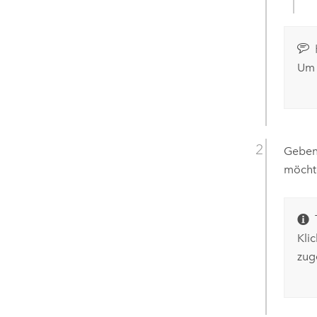
Um 
Geben
möchte
Kli
zug