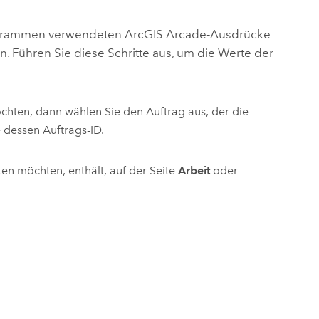
ungen.
aktivieren Sie eine kostenfreie Testversion.
Die Story lesen
Den Kurs erkunden
tionen
rukturmanagement erkunden
ArcGIS Pro erkunden
iagrammen verwendeten
ArcGIS Arcade
-Ausdrücke
n. Führen Sie diese Schritte aus, um die Werte der
hten, dann wählen Sie den Auftrag aus, der die
 dessen Auftrags-ID.
ten möchten, enthält, auf der Seite
Arbeit
oder