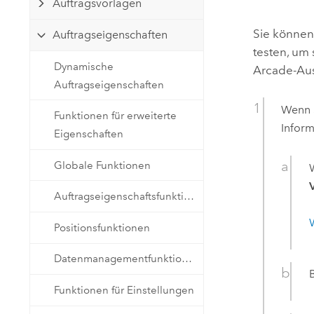
Auftragsvorlagen
Natürliche Ressourcen
Developer-Technologie
Sie können
Auftragseigenschaften
Erstellen Sie Anwendungen für
testen, um 
die Kartenerstellung und
Alle Branchen
Dynamische
Arcade
-Au
räumliche Analyse
Auftragseigenschaften
Wenn S
Funktionen für erweiterte
Alle Produkte
Inform
Eigenschaften
Globale Funktionen
Auftragseigenschaftsfunktionen
Positionsfunktionen
Datenmanagementfunktionen
Funktionen für Einstellungen