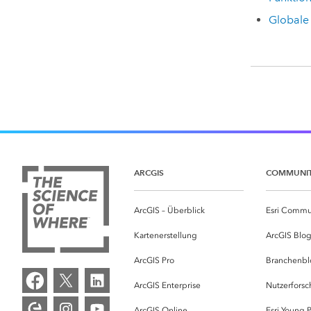
Globale
ARCGIS
COMMUNI
ArcGIS – Überblick
Esri Commu
Kartenerstellung
ArcGIS Blo
ArcGIS Pro
Branchenbl
ArcGIS Enterprise
Nutzerforsc
ArcGIS Online
Esri Young P